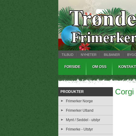
TILBUD
NYHETER
BILBANER
BYG
MYNTBREV
SAMLEMODELLER
TINNS
FORSIDE
OM OSS
KONTAKT
Corgi
PRODUKTER
Frimerker Norge
Frimerker Utland
Mynt / Seddel - utstyr
Frimerke - Utstyr