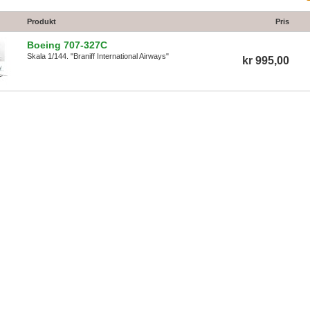
Produkt
Pris
Boeing 707-327C
Skala 1/144. "Braniff International Airways"
kr 995,00