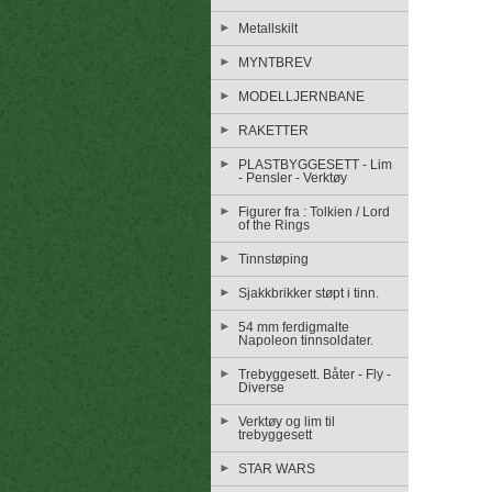
Metallskilt
MYNTBREV
MODELLJERNBANE
RAKETTER
PLASTBYGGESETT - Lim
- Pensler - Verktøy
Figurer fra : Tolkien / Lord
of the Rings
Tinnstøping
Sjakkbrikker støpt i tinn.
54 mm ferdigmalte
Napoleon tinnsoldater.
Trebyggesett. Båter - Fly -
Diverse
Verktøy og lim til
trebyggesett
STAR WARS