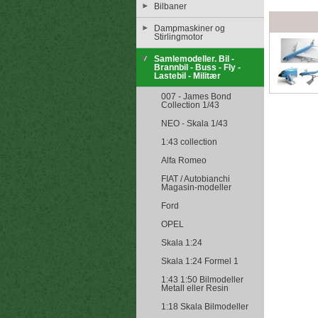
Bilbaner
Dampmaskiner og
Stirlingmotor
Samlemodeller. Bil -
Brannbil - Buss - Fly -
Lastebil - Militær
007 - James Bond
Collection 1/43
NEO - Skala 1/43
1:43 collection
Alfa Romeo
FIAT / Autobianchi
Magasin-modeller
Ford
OPEL
Skala 1:24
Skala 1:24 Formel 1
1:43 1:50 Bilmodeller
Metall eller Resin
1:18 Skala Bilmodeller