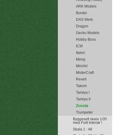
ARK Models
Border
DAS Werk
Dragon
Gecko Models
Hobby Boss
ICM
Italeri
Meng
MiniArt
MisterCraft
Revell
Takom
Tamiya I
Tamiya II
Zvezda
Trumpeter
Byggesett skala 1/35
med Fullt Interiør !
Skala 1 : 48