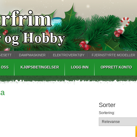
GESETT
DAMPMASKINER
ELEKTROVERKTØY
FJERNSTYRTE MODELLER
TØPING
WARHAMMER
 OSS
KJØPSBETINGELSER
LOGG INN
OPPRETT KONTO
da
Sorter
Sortering: