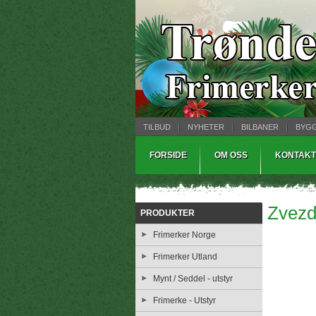
TILBUD
NYHETER
BILBANER
BYG
MYNTBREV
SAMLEMODELLER
TINNS
FORSIDE
OM OSS
KONTAKT
Zvez
PRODUKTER
Frimerker Norge
Frimerker Utland
Mynt / Seddel - utstyr
Frimerke - Utstyr