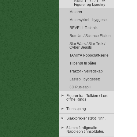
Skala 1 : 72 / 1 : 76
Figurer og kjøretøy
Motorer
Motorsykkel - byggesett
REVELL Technik
Romfart / Science Fiction
Star Wars / Star Trek /
Cyber Beasts
TAMIYA Robocraft-serie
Tilbehør til båter
Traktor - Veiredskap
Lastebil byggesett
3D Puslespill
Figurer fra : Tolkien / Lord
of the Rings
Tinnstøping
Sjakkbrikker støpt i tinn.
54 mm ferdigmalte
Napoleon tinnsoldater.