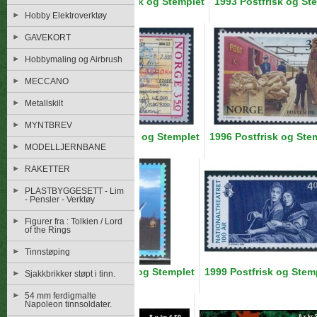
1992 Postfrisk og Stemplet
1993 Postfrisk og St
Hobby Elektroverktøy
Hygieneiv> �
GAVEKORT
Hobbymaling og Airbrush
MECCANO
Metallskilt
MYNTBREV
1995 Postfrisk og Stemplet
1996 Postfrisk og Ste
MODELLJERNBANE
Hygieneiv> �
RAKETTER
PLASTBYGGESETT - Lim
- Pensler - Verktøy
Figurer fra : Tolkien / Lord
of the Rings
Tinnstøping
1998 Postfrisk og Stemplet
1999 Postfrisk og Stem
Sjakkbrikker støpt i tinn.
Hygieneiv> �
54 mm ferdigmalte
Napoleon tinnsoldater.