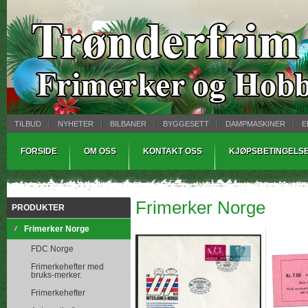
TILBUD
NYHETER
BILBANER
BYGGESETT
DAMPMASKINER
E
MYNTBREV
SAMLEMODELLER
TINNSTØPING
WARHAMMER
FORSIDE
OM OSS
KONTAKT OSS
KJØPSBETINGELS
Frimerker Norge
PRODUKTER
Frimerker Norge
FDC Norge
Frimerkehefter med
bruks-merker.
Frimerkehefter