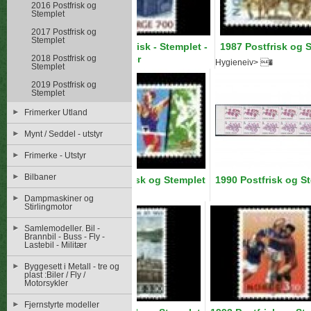
2016 Postfrisk og
Stemplet
2017 Postfrisk og
Stemplet
1986 Postfrisk - Stemplet -
1987 Postfrisk og 
2018 Postfrisk og
FDC - Hefter
Hygieneiv> �
Stemplet
2019 Postfrisk og
Stemplet
Frimerker Utland
Mynt / Seddel - utstyr
Frimerke - Utstyr
Bilbaner
1989 Postfrisk og Stemplet
1990 Postfrisk og S
Hygieneiv> �
Dampmaskiner og
Stirlingmotor
Samlemodeller. Bil -
Brannbil - Buss - Fly -
Lastebil - Militær
Byggesett i Metall - tre og
plast :Biler / Fly /
Motorsykler
Fjernstyrte modeller