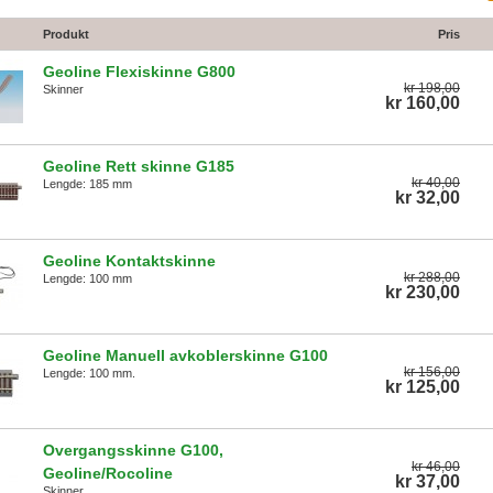
Produkt
Pris
Geoline Flexiskinne G800
kr 198,00
Skinner
kr 160,00
Geoline Rett skinne G185
kr 40,00
Lengde: 185 mm
kr 32,00
Geoline Kontaktskinne
kr 288,00
Lengde: 100 mm
kr 230,00
Geoline Manuell avkoblerskinne G100
kr 156,00
Lengde: 100 mm.
kr 125,00
Overgangsskinne G100,
kr 46,00
Geoline/Rocoline
kr 37,00
Skinner