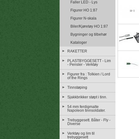
Faller LED - Lys
Figurer HO 1:87
Figurer N-skala
Biler/Kjøretøy HO 1:87
Bygninger og tilbehør
Kataloger
RAKETTER
PLASTBYGGESETT - Lim
- Pensler - Verktøy
Figurer fra : Tolkien / Lord
of the Rings
Tinnstøping
Sjakkbrikker støpt i tinn.
54 mm ferdigmalte
Napoleon tinnsoldater.
Trebyggesett. Båter - Fly -
Diverse
Verktøy og lim til
trebyggesett