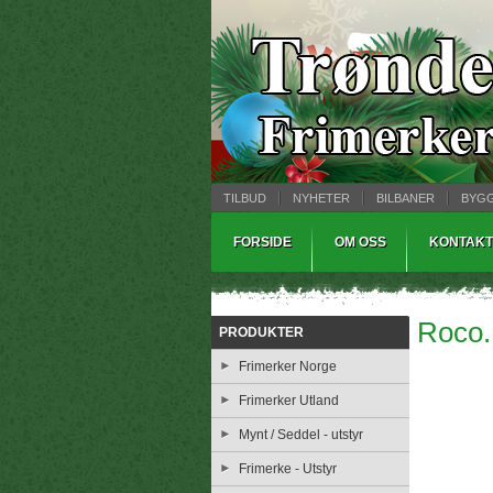
TILBUD
NYHETER
BILBANER
BYG
MYNTBREV
SAMLEMODELLER
TINNS
FORSIDE
OM OSS
KONTAKT
Roco.
PRODUKTER
Frimerker Norge
Frimerker Utland
Mynt / Seddel - utstyr
Frimerke - Utstyr