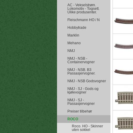
AC - Vekselstrøm.
Lokomotiv - Togsett.
Ulike produsenter.
Fleischmann HO / N
Hobbytrade
Marklin
Mehano
NMJ
NMJ - NSB -
Containervogner
NMJ - NSB. B3
Passasjervogner.
NMJ - NSB Godsvogner
NMJ - SJ - Gods og
kjølevogner
NMJ - SJ -
Passasjervogner
Preiser tilbehør
ROCO
Roco. HO - Skinner
uten sokkel