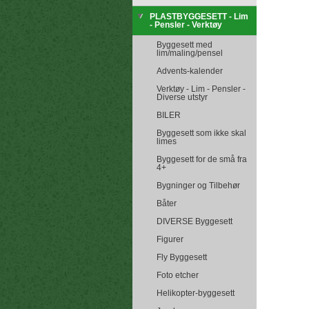
PLASTBYGGESETT - Lim
- Pensler - Verktøy
Byggesett med
lim/maling/pensel
Advents-kalender
Verktøy - Lim - Pensler -
Diverse utstyr
BILER
Byggesett som ikke skal
limes
Byggesett for de små fra
4+
Bygninger og Tilbehør
Båter
DIVERSE Byggesett
Figurer
Fly Byggesett
Foto etcher
Helikopter-byggesett