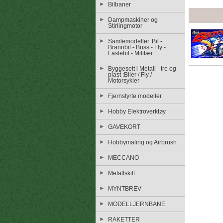
Bilbaner
Dampmaskiner og
Stirlingmotor
Samlemodeller. Bil -
Brannbil - Buss - Fly -
Lastebil - Militær
Byggesett i Metall - tre og
plast :Biler / Fly /
Motorsykler
Fjernstyrte modeller
Hobby Elektroverktøy
GAVEKORT
Hobbymaling og Airbrush
MECCANO
Metallskilt
MYNTBREV
MODELLJERNBANE
RAKETTER