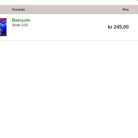
Produkt
Pris
Batcycle
Skala 1/25
kr 245,00