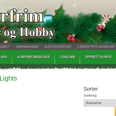
GESETT
DAMPMASKINER
ELEKTROVERKTØY
FJERNSTYRTE MODELLER
TØPING
WARHAMMER
 OSS
KJØPSBETINGELSER
LOGG INN
OPPRETT KONTO
Lights
Sorter
Sortering: