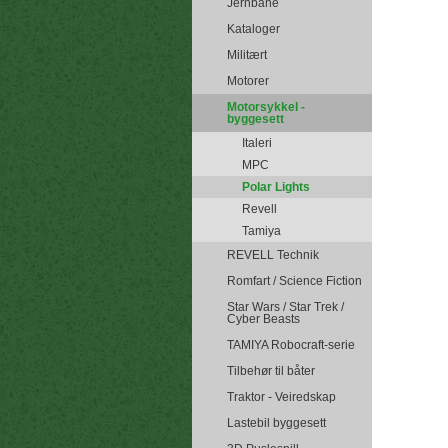
Jernbane
Kataloger
Militært
Motorer
Motorsykkel -
byggesett
Italeri
MPC
Polar Lights
Revell
Tamiya
REVELL Technik
Romfart / Science Fiction
Star Wars / Star Trek /
Cyber Beasts
TAMIYA Robocraft-serie
Tilbehør til båter
Traktor - Veiredskap
Lastebil byggesett