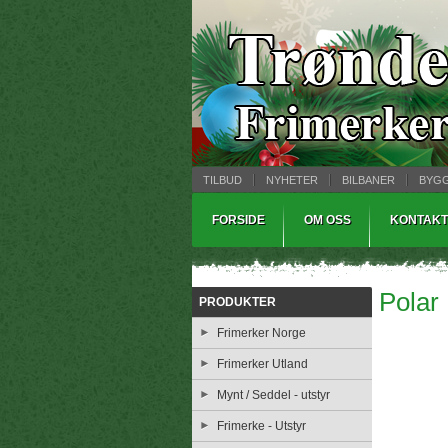
TILBUD
NYHETER
BILBANER
BYG
MYNTBREV
SAMLEMODELLER
TINNS
FORSIDE
OM OSS
KONTAKT
Polar 
PRODUKTER
Frimerker Norge
Frimerker Utland
Mynt / Seddel - utstyr
Frimerke - Utstyr