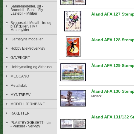
Samlemodeller. Bil -
Brannbil - Buss - Fly -
Lastebil - Militær
Åland AFA 127 Stemp
Byggesett i Metall - tre og
plast :Biler / Fly /
Motorsykler
Fjernstyrte modeller
Åland AFA 128 Stemp
Hobby Elektroverktøy
GAVEKORT
Åland AFA 129 Stemp
Hobbymaling og Airbrush
MECCANO
Metallskilt
Åland AFA 130 Stemp
MYNTBREV
Miniark
MODELLJERNBANE
RAKETTER
Åland AFA 131/132 S
PLASTBYGGESETT - Lim
- Pensler - Verktøy