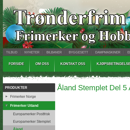
TILBUD
NYHETER
BILBANER
BYGGESETT
DAMPMASKINER
E
MYNTBREV
SAMLEMODELLER
TINNSTØPING
WARHAMMER
FORSIDE
OM OSS
KONTAKT OSS
KJØPSBETINGELS
Åland Stemplet Del 5 
PRODUKTER
Frimerker Norge
Frimerker Utland
Europamerker Postfrisk
Europamerker Stemplet
Åland