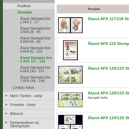
Postfrisk
Produkt
Stemplet
Åland AFA 117/118 S
Åland Stemplet Del
1 AFA 1 - 27
Åland Stemplet Del
2 AFA 28 - 55
Åland Stemplet Del
3 AFA 56 - 90
Åland AFA 119 Stemp
Åland Stemplet Del
4 AFA 91 - 116
Åland Stemplet Del
5 AFA 117 - 142
Åland Stemplet Del
Åland AFA 120/123 S
6 AFA 143 - 167
Åland Stemplet Del
7 AFA 168 - 198
CHINA / KINA
Åland AFA 120/123 S
Mynt / Seddel - utstyr
Stemplet hefte
Frimerke - Utstyr
Bilbaner
Åland AFA 124/126 S
Dampmaskiner og
Stirlingmotor