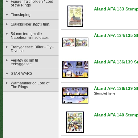
Figurer fra : Tolkien / Lord
of the Rings
Åland AFA 133 Stemp
Tinnstøping
Sjakkbrikker støpt i tinn.
54 mm ferdigmalte
Åland AFA 134/135 S
Napoleon tinnsoldater.
Trebyggesett. Båter - Fly -
Diverse
Verktøy og lim til
Åland AFA 136/139 S
trebyggesett
STAR WARS
Warhammer og Lord of
The Rings
Åland AFA 136/139 S
Stemplet hefte
Åland AFA 140 Stemp