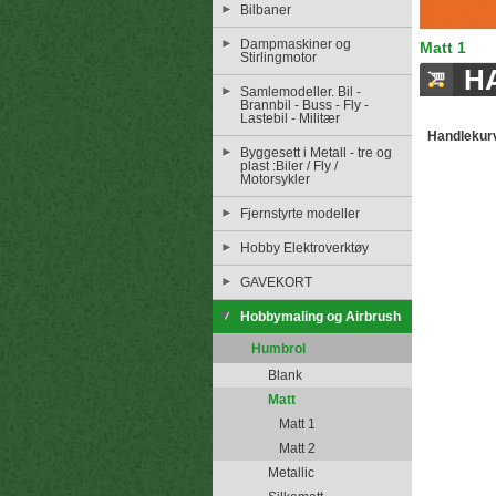
Bilbaner
Dampmaskiner og
Matt 1
Stirlingmotor
H
Samlemodeller. Bil -
Brannbil - Buss - Fly -
Lastebil - Militær
Handlekur
Byggesett i Metall - tre og
plast :Biler / Fly /
Motorsykler
Fjernstyrte modeller
Hobby Elektroverktøy
GAVEKORT
Hobbymaling og Airbrush
Humbrol
Blank
Matt
Matt 1
Matt 2
Metallic