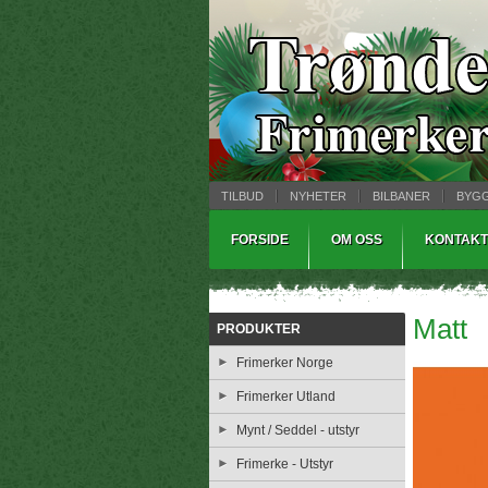
TILBUD
NYHETER
BILBANER
BYG
MYNTBREV
SAMLEMODELLER
TINNS
FORSIDE
OM OSS
KONTAKT
Matt
PRODUKTER
Frimerker Norge
Frimerker Utland
Mynt / Seddel - utstyr
Frimerke - Utstyr