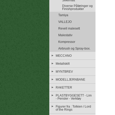
Silkematt
Diverse Påføringer og
Finishprodukter
Tamiya
VALLEJO
Revell malesett
Malestativ
Kompressor
Airbrush og Spray-box.
MECCANO
Metallskilt
MYNTBREV
MODELLJERNBANE
RAKETTER
PLASTBYGGESETT - Lim
- Pensler - Verktøy
Figurer fra : Tolkien / Lord
of the Rings