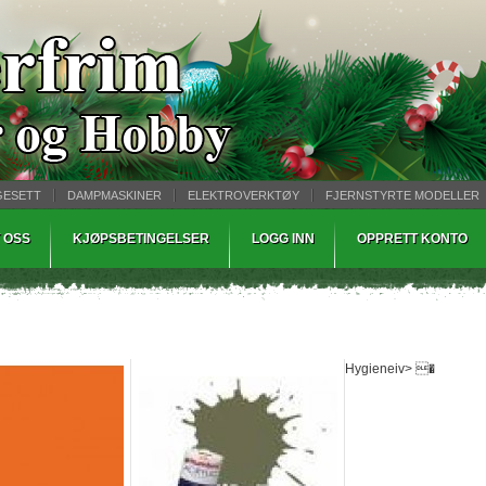
GESETT
DAMPMASKINER
ELEKTROVERKTØY
FJERNSTYRTE MODELLER
TØPING
WARHAMMER
 OSS
KJØPSBETINGELSER
LOGG INN
OPPRETT KONTO
Hygieneiv> �