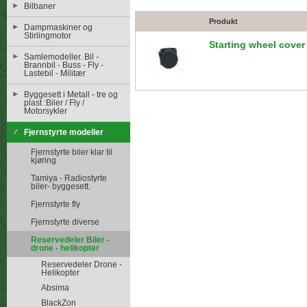
Bilbaner
Produkt
Dampmaskiner og
Stirlingmotor
Starting wheel cov
Samlemodeller. Bil -
Brannbil - Buss - Fly -
Lastebil - Militær
Byggesett i Metall - tre og
plast :Biler / Fly /
Motorsykler
Fjernstyrte modeller
Fjernstyrte biler klar til
kjøring
Tamiya - Radiostyrte
biler- byggesett.
Fjernstyrte fly
Fjernstyrte diverse
Reservedeler Biler -
drone - helikopter
Reservedeler Drone -
Helikopter
Absima
BlackZon