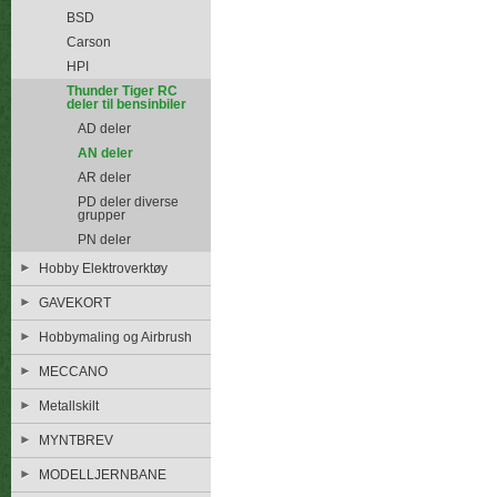
BSD
Carson
HPI
Thunder Tiger RC
deler til bensinbiler
AD deler
AN deler
AR deler
PD deler diverse
grupper
PN deler
Hobby Elektroverktøy
GAVEKORT
Hobbymaling og Airbrush
MECCANO
Metallskilt
MYNTBREV
MODELLJERNBANE