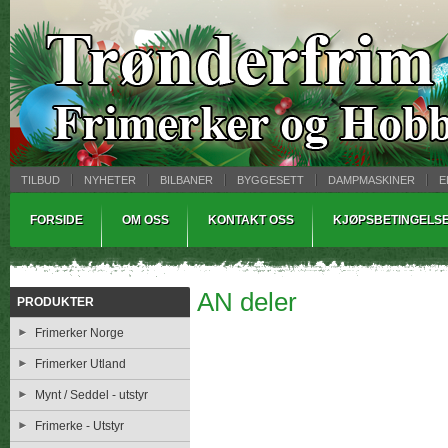
TILBUD
NYHETER
BILBANER
BYGGESETT
DAMPMASKINER
E
MYNTBREV
SAMLEMODELLER
TINNSTØPING
WARHAMMER
FORSIDE
OM OSS
KONTAKT OSS
KJØPSBETINGELS
AN deler
PRODUKTER
Frimerker Norge
Frimerker Utland
Mynt / Seddel - utstyr
Frimerke - Utstyr