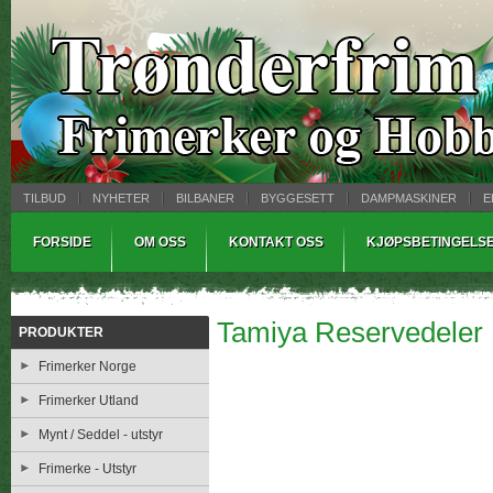
TILBUD
NYHETER
BILBANER
BYGGESETT
DAMPMASKINER
E
MYNTBREV
SAMLEMODELLER
TINNSTØPING
WARHAMMER
FORSIDE
OM OSS
KONTAKT OSS
KJØPSBETINGELS
Tamiya Reservedeler
PRODUKTER
Frimerker Norge
Frimerker Utland
Mynt / Seddel - utstyr
Frimerke - Utstyr