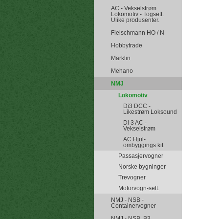
AC - Vekselstrøm.
Lokomotiv - Togsett.
Ulike produsenter.
Fleischmann HO / N
Hobbytrade
Marklin
Mehano
NMJ
Lokomotiv
Di3 DCC -
Likestrøm Loksound
Di 3 AC -
Vekselstrøm
AC Hjul-
ombyggings kit
Passasjervogner
Norske bygninger
Trevogner
Motorvogn-sett.
NMJ - NSB -
Containervogner
NMJ - NSB. B3