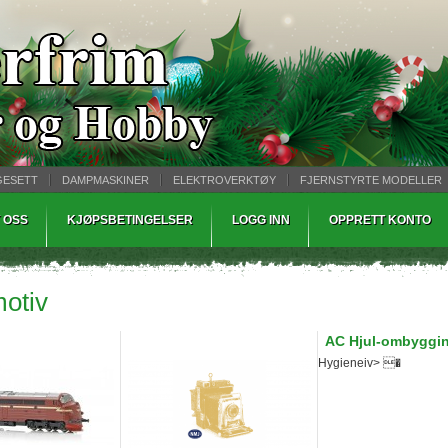
GESETT
DAMPMASKINER
ELEKTROVERKTØY
FJERNSTYRTE MODELLER
TØPING
WARHAMMER
 OSS
KJØPSBETINGELSER
LOGG INN
OPPRETT KONTO
otiv
AC Hjul-ombyggin
Hygieneiv> �