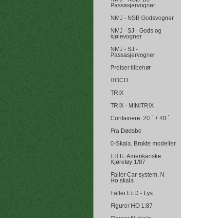
Passasjervogner.
NMJ - NSB Godsvogner
NMJ - SJ - Gods og
kjølevogner
NMJ - SJ -
Passasjervogner
Preiser tilbehør
ROCO
TRIX
TRIX - MINITRIX
Containere. 20 ` + 40 `
Fra Dødsbo
0-Skala. Brukte modeller
ERTL Amerikanske
Kjøretøy 1/87
Faller Car-system. N -
Ho skala
Faller LED - Lys
Figurer HO 1:87