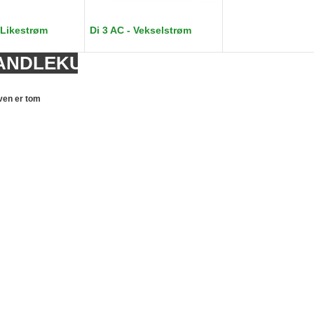
 Likestrøm
Di 3 AC - Vekselstrøm
d
ANDLEKURV
ven er tom