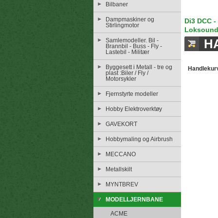
Bilbaner
Dampmaskiner og
Di3 DCC -
Stirlingmotor
Loksoun
H
Samlemodeller. Bil -
Brannbil - Buss - Fly -
Lastebil - Militær
Byggesett i Metall - tre og
Handlekur
plast :Biler / Fly /
Motorsykler
Fjernstyrte modeller
Hobby Elektroverktøy
GAVEKORT
Hobbymaling og Airbrush
MECCANO
Metallskilt
MYNTBREV
MODELLJERNBANE
ACME