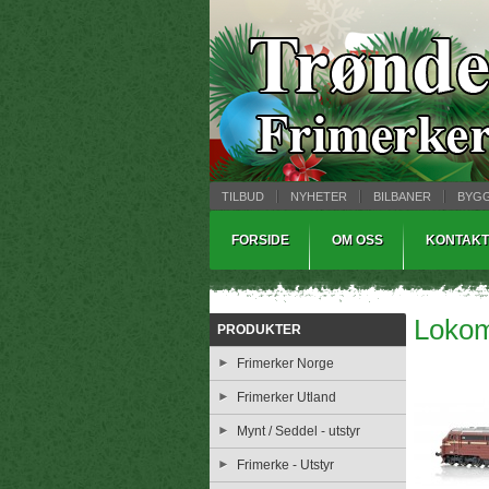
TILBUD
NYHETER
BILBANER
BYG
MYNTBREV
SAMLEMODELLER
TINNS
FORSIDE
OM OSS
KONTAKT
Lokom
PRODUKTER
Frimerker Norge
Frimerker Utland
Mynt / Seddel - utstyr
Frimerke - Utstyr