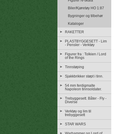
Figurer N-skala
Biler/Kjøretøy HO 1:87
Bygninger og tilbehør
Kataloger
RAKETTER
PLASTBYGGESETT - Lim
- Pensler - Verktøy
Figurer fra : Tolkien / Lord
of the Rings
Tinnstøping
Sjakkbrikker støpt i tinn.
54 mm ferdigmalte
Napoleon tinnsoldater.
Trebyggesett. Båter - Fly -
Diverse
Verktøy og lim til
trebyggesett
STAR WARS
Warhammer og Lord of