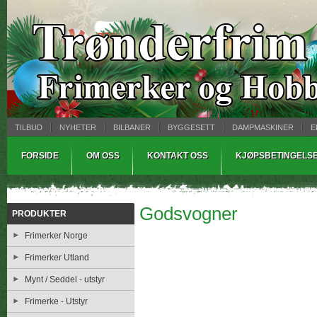
TILBUD
NYHETER
BILBANER
BYGGESETT
DAMPMASKINER
E
MYNTBREV
SAMLEMODELLER
TINNSTØPING
WARHAMMER
FORSIDE
OM OSS
KONTAKT OSS
KJØPSBETINGELS
Godsvogner
PRODUKTER
Frimerker Norge
Frimerker Utland
Mynt / Seddel - utstyr
Frimerke - Utstyr