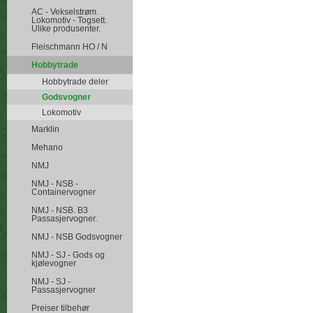
AC - Vekselstrøm.
Lokomotiv - Togsett.
Ulike produsenter.
Fleischmann HO / N
Hobbytrade
Hobbytrade deler
Godsvogner
Lokomotiv
Marklin
Mehano
NMJ
NMJ - NSB -
Containervogner
NMJ - NSB. B3
Passasjervogner.
NMJ - NSB Godsvogner
NMJ - SJ - Gods og
kjølevogner
NMJ - SJ -
Passasjervogner
Preiser tilbehør