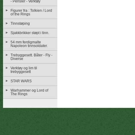
- Pensler - Verktøy
Figurer fra : Tolkien / Lord
of the Rings
Tinnstøping
Sjakkbrikker støpt i tinn.
54 mm ferdigmalte
Napoleon tinnsoldater.
Trebyggesett. Båter - Fly -
Diverse
Verktøy og lim til
trebyggesett
STAR WARS
Warhammer og Lord of
The Rings