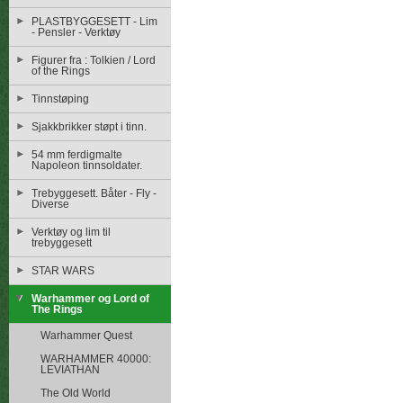
PLASTBYGGESETT - Lim
- Pensler - Verktøy
Figurer fra : Tolkien / Lord
of the Rings
Tinnstøping
Sjakkbrikker støpt i tinn.
54 mm ferdigmalte
Napoleon tinnsoldater.
Trebyggesett. Båter - Fly -
Diverse
Verktøy og lim til
trebyggesett
STAR WARS
Warhammer og Lord of
The Rings
Warhammer Quest
WARHAMMER 40000:
LEVIATHAN
The Old World