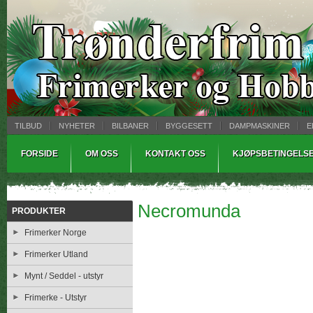
TILBUD
NYHETER
BILBANER
BYGGESETT
DAMPMASKINER
E
MYNTBREV
SAMLEMODELLER
TINNSTØPING
WARHAMMER
FORSIDE
OM OSS
KONTAKT OSS
KJØPSBETINGELS
Necromunda
PRODUKTER
Frimerker Norge
Frimerker Utland
Mynt / Seddel - utstyr
Frimerke - Utstyr