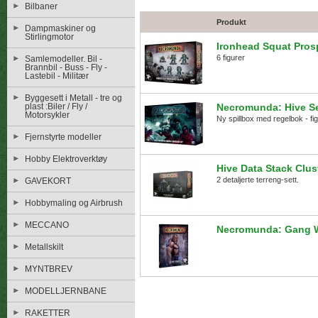
Bilbaner
Produkt
Dampmaskiner og
Stirlingmotor
Ironhead Squat Pros
6 figurer
Samlemodeller. Bil -
Brannbil - Buss - Fly -
Lastebil - Militær
Byggesett i Metall - tre og
plast :Biler / Fly /
Necromunda: Hive 
Motorsykler
Ny spillbox med regelbok - fig
Fjernstyrte modeller
Hobby Elektroverktøy
Hive Data Stack Clus
2 detaljerte terreng-sett.
GAVEKORT
Hobbymaling og Airbrush
MECCANO
Necromunda: Gang 
Metallskilt
MYNTBREV
MODELLJERNBANE
RAKETTER