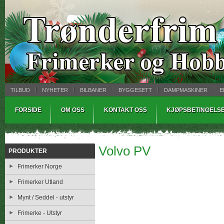
TILBUD
NYHETER
BILBANER
BYGGESETT
DAMPMASKINER
E
MYNTBREV
SAMLEMODELLER
TINNSTØPING
WARHAMMER
FORSIDE
OM OSS
KONTAKT OSS
KJØPSBETINGELS
Volvo PV
PRODUKTER
Frimerker Norge
Frimerker Utland
Mynt / Seddel - utstyr
Frimerke - Utstyr