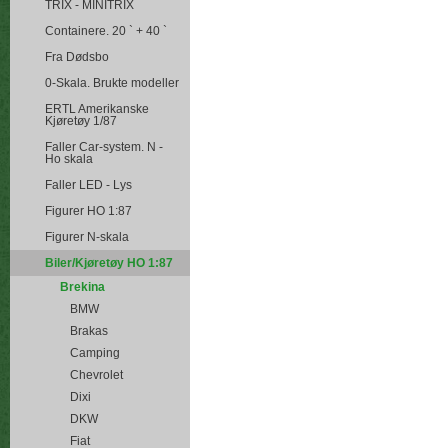
TRIX - MINITRIX
Containere. 20 ` + 40 `
Fra Dødsbo
0-Skala. Brukte modeller
ERTL Amerikanske
Kjøretøy 1/87
Faller Car-system. N -
Ho skala
Faller LED - Lys
Figurer HO 1:87
Figurer N-skala
Biler/Kjøretøy HO 1:87
Brekina
BMW
Brakas
Camping
Chevrolet
Dixi
DKW
Fiat