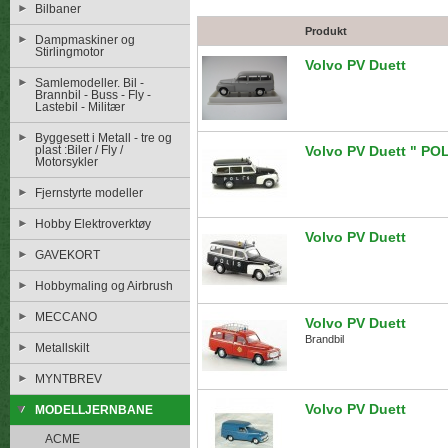
Bilbaner
Produkt
Dampmaskiner og
Stirlingmotor
Volvo PV Duett
Samlemodeller. Bil -
Brannbil - Buss - Fly -
Lastebil - Militær
Byggesett i Metall - tre og
plast :Biler / Fly /
Volvo PV Duett " POL
Motorsykler
Fjernstyrte modeller
Hobby Elektroverktøy
Volvo PV Duett
GAVEKORT
Hobbymaling og Airbrush
MECCANO
Volvo PV Duett
Brandbil
Metallskilt
MYNTBREV
Volvo PV Duett
MODELLJERNBANE
ACME