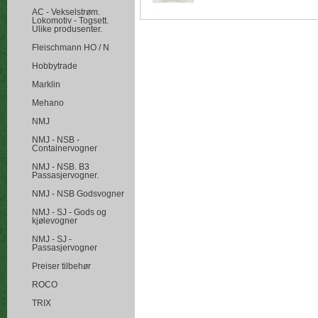
AC - Vekselstrøm.
Lokomotiv - Togsett.
Ulike produsenter.
Fleischmann HO / N
Hobbytrade
Marklin
Mehano
NMJ
NMJ - NSB -
Containervogner
NMJ - NSB. B3
Passasjervogner.
NMJ - NSB Godsvogner
NMJ - SJ - Gods og
kjølevogner
NMJ - SJ -
Passasjervogner
Preiser tilbehør
ROCO
TRIX