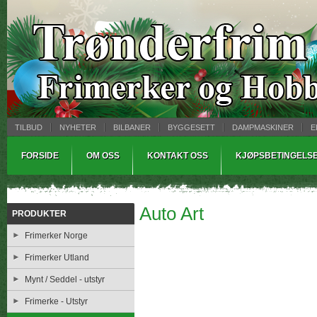
TILBUD
NYHETER
BILBANER
BYGGESETT
DAMPMASKINER
E
MYNTBREV
SAMLEMODELLER
TINNSTØPING
WARHAMMER
FORSIDE
OM OSS
KONTAKT OSS
KJØPSBETINGELS
Auto Art
PRODUKTER
Frimerker Norge
Frimerker Utland
Mynt / Seddel - utstyr
Frimerke - Utstyr