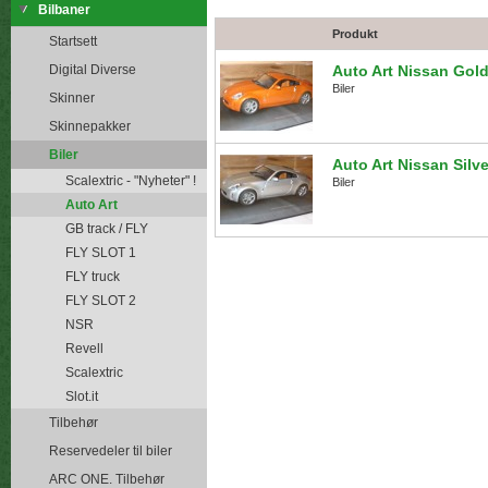
Bilbaner
Produkt
Startsett
Digital Diverse
Auto Art Nissan Gol
Biler
Skinner
Skinnepakker
Biler
Auto Art Nissan Silve
Scalextric - "Nyheter" !
Biler
Auto Art
GB track / FLY
FLY SLOT 1
FLY truck
FLY SLOT 2
NSR
Revell
Scalextric
Slot.it
Tilbehør
Reservedeler til biler
ARC ONE. Tilbehør