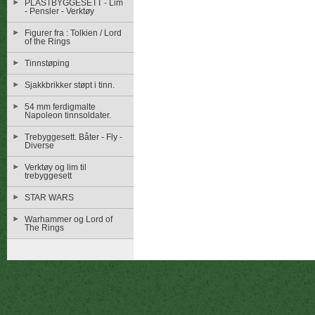
PLASTBYGGESETT - Lim
- Pensler - Verktøy
Figurer fra : Tolkien / Lord
of the Rings
Tinnstøping
Sjakkbrikker støpt i tinn.
54 mm ferdigmalte
Napoleon tinnsoldater.
Trebyggesett. Båter - Fly -
Diverse
Verktøy og lim til
trebyggesett
STAR WARS
Warhammer og Lord of
The Rings