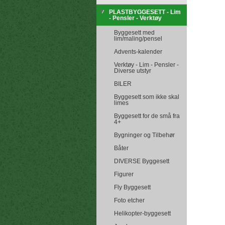
PLASTBYGGESETT - Lim
- Pensler - Verktøy
Byggesett med
lim/maling/pensel
Advents-kalender
Verktøy - Lim - Pensler -
Diverse utstyr
BILER
Byggesett som ikke skal
limes
Byggesett for de små fra
4+
Bygninger og Tilbehør
Båter
DIVERSE Byggesett
Figurer
Fly Byggesett
Foto etcher
Helikopter-byggesett