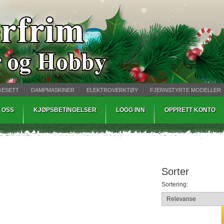
GESETT
DAMPMASKINER
ELEKTROVERKTØY
FJERNSTYRTE MODELLER
TØPING
WARHAMMER
 OSS
KJØPSBETINGELSER
LOGG INN
OPPRETT KONTO
Sorter
Sortering: