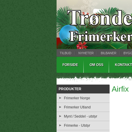
TILBUD
NYHETER
BILBANER
BYG
MYNTBREV
SAMLEMODELLER
TINNS
FORSIDE
OM OSS
KONTAKT
Airfix
PRODUKTER
Frimerker Norge
Frimerker Utland
Mynt / Seddel - utstyr
Frimerke - Utstyr