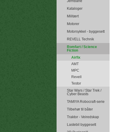
Jernbane
Kataloger
Militært
Motorer
Motorsykkel - byggesett
REVELL Technik
Romfart / Science
Fiction
Airfix
AMT
MPC
Revell
Testor
Star Wars / Star Trek /
Cyber Beasts
TAMIYA Robocraft-serie
Tilbehør til båter
Traktor - Veiredskap
Lastebil byggesett