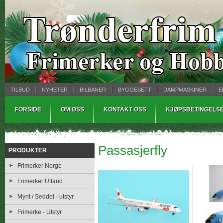
TILBUD
NYHETER
BILBANER
BYGGESETT
DAMPMASKINER
E
MYNTBREV
SAMLEMODELLER
TINNSTØPING
WARHAMMER
FORSIDE
OM OSS
KONTAKT OSS
KJØPSBETINGELS
Passasjerfly
PRODUKTER
Frimerker Norge
Frimerker Utland
Mynt / Seddel - utstyr
Frimerke - Utstyr