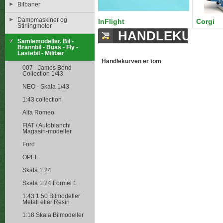
Bilbaner
Dampmaskiner og
InFlight
Corgi
Stirlingmotor
HANDLEKURV
Samlemodeller. Bil -
Brannbil - Buss - Fly -
Lastebil - Militær
Handlekurven er tom
007 - James Bond
Collection 1/43
NEO - Skala 1/43
1:43 collection
Alfa Romeo
FIAT / Autobianchi
Magasin-modeller
Ford
OPEL
Skala 1:24
Skala 1:24 Formel 1
1:43 1:50 Bilmodeller
Metall eller Resin
1:18 Skala Bilmodeller