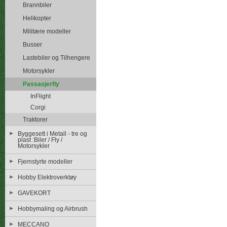
Brannbiler
Helikopter
Militære modeller
Busser
Lastebiler og Tilhengere
Motorsykler
Passasjerfly
InFlight
Corgi
Traktorer
Byggesett i Metall - tre og
plast :Biler / Fly /
Motorsykler
Fjernstyrte modeller
Hobby Elektroverktøy
GAVEKORT
Hobbymaling og Airbrush
MECCANO