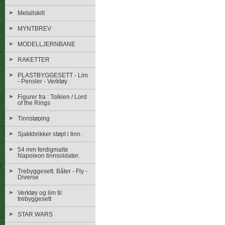
Metallskilt
MYNTBREV
MODELLJERNBANE
RAKETTER
PLASTBYGGESETT - Lim
- Pensler - Verktøy
Figurer fra : Tolkien / Lord
of the Rings
Tinnstøping
Sjakkbrikker støpt i tinn.
54 mm ferdigmalte
Napoleon tinnsoldater.
Trebyggesett. Båter - Fly -
Diverse
Verktøy og lim til
trebyggesett
STAR WARS