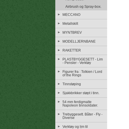
Airbrush og Spray-box.
MECCANO
Metallskilt
MYNTBREV
MODELLJERNBANE
RAKETTER
PLASTBYGGESETT - Lim
- Pensler - Verktøy
Figurer fra : Tolkien / Lord
of the Rings
Tinnstøping
Sjakkbrikker støpt i tinn.
54 mm ferdigmalte
Napoleon tinnsoldater.
Trebyggesett. Båter - Fly -
Diverse
Verktøy og lim til