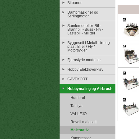
Bilbaner
Dampmaskiner og
Stirlingmotor
Samlemodeller. Bil -
Brannbil - Buss - Fly -
Lastebil - Militær
Byggesett i Metall - tre og
plast :Biler / Fly /
Motorsykler
Fjernstyrte modeller
Hobby Elektroverktøy
GAVEKORT
Hobbymaling og Airbrush
Humbrol
Tamiya
VALLEJO
Revell malesett
Malestativ
Kompressor