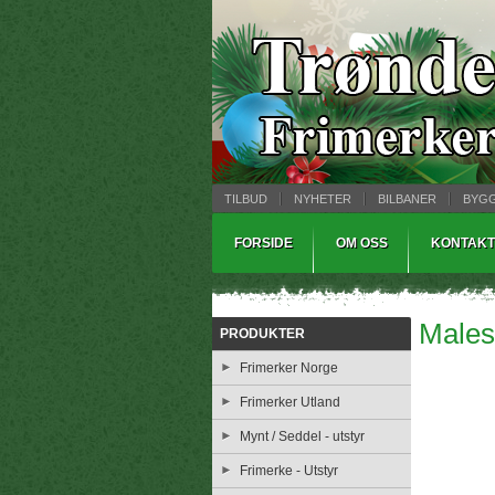
TILBUD
NYHETER
BILBANER
BYG
MYNTBREV
SAMLEMODELLER
TINNS
FORSIDE
OM OSS
KONTAKT
Males
PRODUKTER
Frimerker Norge
Frimerker Utland
Mynt / Seddel - utstyr
Frimerke - Utstyr