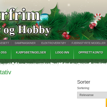
GESETT
DAMPMASKINER
ELEKTROVERKTØY
FJERNSTYRTE MODELLER
TØPING
WARHAMMER
 OSS
KJØPSBETINGELSER
LOGG INN
OPPRETT KONTO
tativ
Sorter
Sortering: