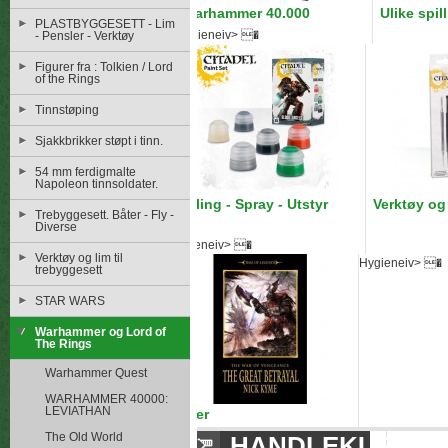
Warhammer 40.000
Ulike spill
PLASTBYGGESETT - Lim
Hygieneiv> �
- Pensler - Verktøy
Figurer fra : Tolkien / Lord
of the Rings
Tinnstøping
Sjakkbrikker støpt i tinn.
54 mm ferdigmalte
Napoleon tinnsoldater.
Maling - Spray - Utstyr
Verktøy og
Trebyggesett. Båter - Fly -
Diverse
Hygieneiv> �
Verktøy og lim til
Hygieneiv> �
trebyggesett
STAR WARS
Warhammer og Lord of
The Rings
Warhammer Quest
WARHAMMER 40000:
LEVIATHAN
Bøker
The Old World
HANDLEKURV