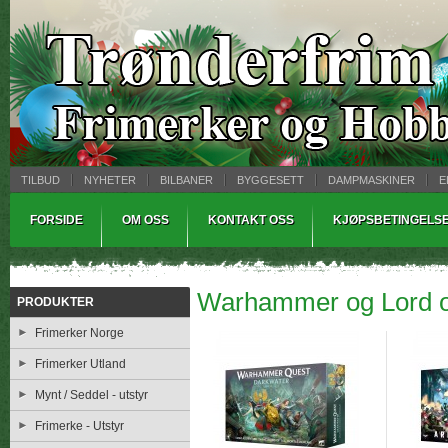
TILBUD
NYHETER
BILBANER
BYGGESETT
DAMPMASKINER
E
MYNTBREV
SAMLEMODELLER
TINNSTØPING
WARHAMMER
FORSIDE
OM OSS
KONTAKT OSS
KJØPSBETINGELS
Warhammer og Lord o
PRODUKTER
Frimerker Norge
Frimerker Utland
Mynt / Seddel - utstyr
Frimerke - Utstyr