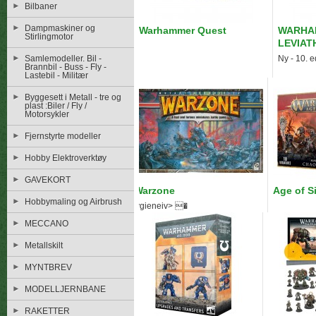
Bilbaner
Dampmaskiner og
Warhammer Quest
WARHAM
Stirlingmotor
LEVIAT
Samlemodeller. Bil -
Ny - 10. e
Brannbil - Buss - Fly -
Lastebil - Militær
Byggesett i Metall - tre og
plast :Biler / Fly /
Motorsykler
Fjernstyrte modeller
Hobby Elektroverktøy
GAVEKORT
Warzone
Age of S
Hobbymaling og Airbrush
Hygieneiv> �
MECCANO
Metallskilt
MYNTBREV
MODELLJERNBANE
RAKETTER