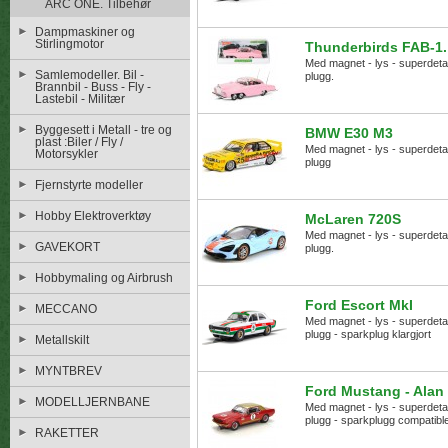
ARC ONE. Tilbehør
Dampmaskiner og
Stirlingmotor
Thunderbirds FAB-1. 
Med magnet - lys - superdetalje
Samlemodeller. Bil -
plugg.
Brannbil - Buss - Fly -
Lastebil - Militær
Byggesett i Metall - tre og
BMW E30 M3
plast :Biler / Fly /
Med magnet - lys - superdetalje
Motorsykler
plugg
Fjernstyrte modeller
Hobby Elektroverktøy
McLaren 720S
Med magnet - lys - superdetalje
GAVEKORT
plugg.
Hobbymaling og Airbrush
Ford Escort MkI
MECCANO
Med magnet - lys - superdetalje
plugg - sparkplug klargjort
Metallskilt
MYNTBREV
Ford Mustang - Alan
MODELLJERNBANE
Med magnet - lys - superdetalje
plugg - sparkplugg compatibl
RAKETTER