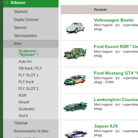
Bilbaner
Produkt
Startsett
Digital Diverse
Volkswagen Beetle
Med magnet - lys - superdetalje
Skinner
plugg
Skinnepakker
Biler
Ford Escort RSR "Ji
Scalextric -
Med magnet - lys - superdetalje
"Nyheter" !
plugg
Auto Art
GB track / FLY
Ford Mustang GT4 "C
FLY SLOT 1
Med magnet - lys - superdetalje
FLY truck
plugg - Drifter
FLY SLOT 2
NSR
Lamborghini Counta
Revell
Med magnet - lys - superdetalje
plugg
Scalextric
Slot.it
Tilbehør
Jaguar XJS
Reservedeler til biler
Med magnet - lys - superdetalje
plugg