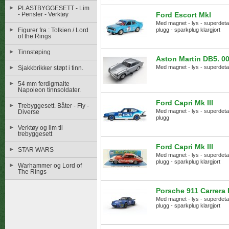
PLASTBYGGESETT - Lim
- Pensler - Verktøy
Ford Escort MkI
Med magnet - lys - superdetalje
Figurer fra : Tolkien / Lord
plugg - sparkplug klargjort
of the Rings
Tinnstøping
Aston Martin DB5. 00
Med magnet - lys - superdetalj
Sjakkbrikker støpt i tinn.
54 mm ferdigmalte
Napoleon tinnsoldater.
Ford Capri Mk III
Trebyggesett. Båter - Fly -
Med magnet - lys - superdetalje
Diverse
plugg
Verktøy og lim til
trebyggesett
Ford Capri Mk III
STAR WARS
Med magnet - lys - superdetalje
plugg - sparkplug klargjort
Warhammer og Lord of
The Rings
Porsche 911 Carrera 
Med magnet - lys - superdetalje
plugg - sparkplug klargjort