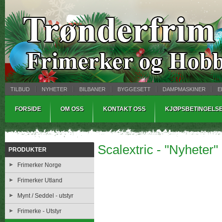
TILBUD
NYHETER
BILBANER
BYGGESETT
DAMPMASKINER
E
MYNTBREV
SAMLEMODELLER
TINNSTØPING
WARHAMMER
FORSIDE
OM OSS
KONTAKT OSS
KJØPSBETINGELS
Scalextric - "Nyheter" 
PRODUKTER
Frimerker Norge
Frimerker Utland
Mynt / Seddel - utstyr
Frimerke - Utstyr