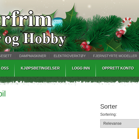
GESETT
DAMPMASKINER
ELEKTROVERKTØY
FJERNSTYRTE MODELLER
TØPING
WARHAMMER
 OSS
KJØPSBETINGELSER
LOGG INN
OPPRETT KONTO
il
Sorter
Sortering: