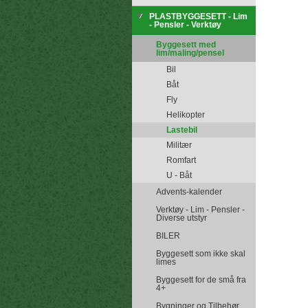
PLASTBYGGESETT - Lim
- Pensler - Verktøy
Byggesett med
lim/maling/pensel
Bil
Båt
Fly
Helikopter
Lastebil
Militær
Romfart
U - Båt
Advents-kalender
Verktøy - Lim - Pensler -
Diverse utstyr
BILER
Byggesett som ikke skal
limes
Byggesett for de små fra
4+
Bygninger og Tilbehør