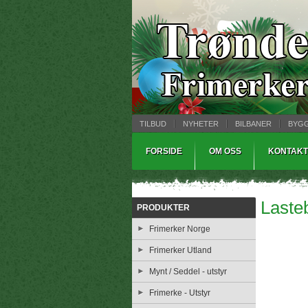
TILBUD
NYHETER
BILBANER
BYG
MYNTBREV
SAMLEMODELLER
TINNS
FORSIDE
OM OSS
KONTAKT
Lasteb
PRODUKTER
Frimerker Norge
Frimerker Utland
Mynt / Seddel - utstyr
Frimerke - Utstyr