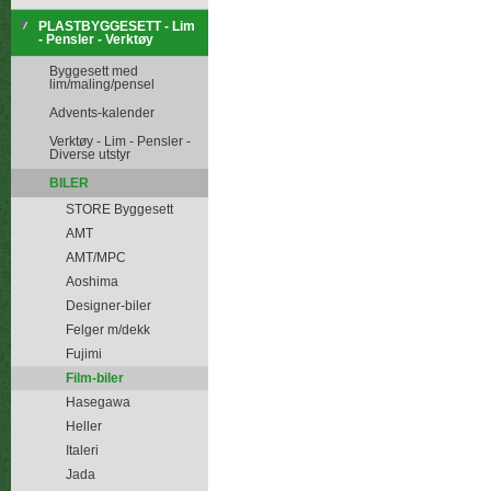
PLASTBYGGESETT - Lim
- Pensler - Verktøy
Byggesett med
lim/maling/pensel
Advents-kalender
Verktøy - Lim - Pensler -
Diverse utstyr
BILER
STORE Byggesett
AMT
AMT/MPC
Aoshima
Designer-biler
Felger m/dekk
Fujimi
Film-biler
Hasegawa
Heller
Italeri
Jada