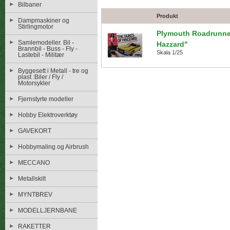
Bilbaner
Produkt
Dampmaskiner og
Stirlingmotor
Plymouth Roadrunne
Samlemodeller. Bil -
Hazzard"
Brannbil - Buss - Fly -
Skala 1/25
Lastebil - Militær
Byggesett i Metall - tre og
plast :Biler / Fly /
Motorsykler
Fjernstyrte modeller
Hobby Elektroverktøy
GAVEKORT
Hobbymaling og Airbrush
MECCANO
Metallskilt
MYNTBREV
MODELLJERNBANE
RAKETTER