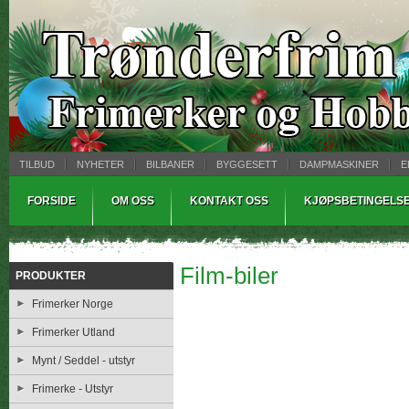
TILBUD
NYHETER
BILBANER
BYGGESETT
DAMPMASKINER
E
MYNTBREV
SAMLEMODELLER
TINNSTØPING
WARHAMMER
FORSIDE
OM OSS
KONTAKT OSS
KJØPSBETINGELS
Film-biler
PRODUKTER
Frimerker Norge
Frimerker Utland
Mynt / Seddel - utstyr
Frimerke - Utstyr