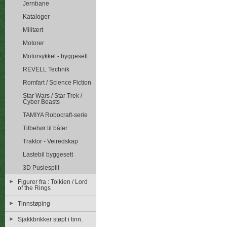
Jernbane
Kataloger
Militært
Motorer
Motorsykkel - byggesett
REVELL Technik
Romfart / Science Fiction
Star Wars / Star Trek /
Cyber Beasts
TAMIYA Robocraft-serie
Tilbehør til båter
Traktor - Veiredskap
Lastebil byggesett
3D Puslespill
Figurer fra : Tolkien / Lord
of the Rings
Tinnstøping
Sjakkbrikker støpt i tinn.