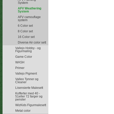
System
AFV Weathering
System
AFV camouflage
system
6 Color set
8 Color set
16 Color set
Diverse Air color sett
Vallejo Hobby - og
Figurmaling
Game Color
WASH
Primer
Vallejo Pigment
Valleo Tynner og
Cleaner
Lisensierte Malesett
Kofferter med 40 -
51eller 72 farger og
pensler
WizKids Figurmalesett
Metal color