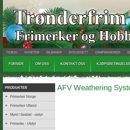
TILBUD
NYHETER
BILBANER
BYGGESETT
DAMPMASKINER
E
MYNTBREV
SAMLEMODELLER
TINNSTØPING
WARHAMMER
FORSIDE
OM OSS
KONTAKT OSS
KJØPSBETINGELS
AFV Weathering Sys
PRODUKTER
Frimerker Norge
Frimerker Utland
Mynt / Seddel - utstyr
Frimerke - Utstyr