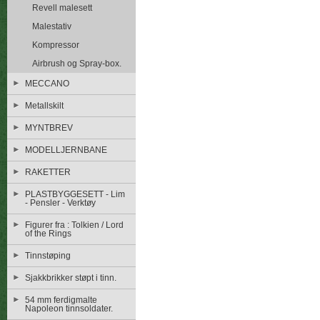
Revell malesett
Malestativ
Kompressor
Airbrush og Spray-box.
MECCANO
Metallskilt
MYNTBREV
MODELLJERNBANE
RAKETTER
PLASTBYGGESETT - Lim
- Pensler - Verktøy
Figurer fra : Tolkien / Lord
of the Rings
Tinnstøping
Sjakkbrikker støpt i tinn.
54 mm ferdigmalte
Napoleon tinnsoldater.