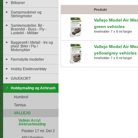
Bilbaner
Produkt
Dampmaskiner og
Stirlingmotor
Vallejo Model Air Wea
Samlemodeller. Bil -
green vehicles
Brannbil - Buss - Fly -
Inneholder 7 x 8 ml farger
Lastebil - Militær
Byggesett i Metall - tre og
plast :Biler / Fly /
Vallejo Model Air Wea
Motorsykler
yellow/grey vehicles
Inneholder 7 x 8 ml farger
Fjernstyrte modeller
Hobby Elektroverktøy
GAVEKORT
Hobbymaling og Airbrush
Humbrol
Tamiya
VALLEJO
Vallejo Acryl
Airbrushmaling
Flasker 17 ml. Del 2
AFV Painting