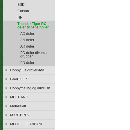
BSD
Carson
HPI
Thunder Tiger RC
deler til bensinbiler
AD deler
AN deler
AR deler
PD deler diverse
grupper
PN deler
Hobby Elektroverktøy
GAVEKORT
Hobbymaling og Airbrush
MECCANO
Metallskilt
MYNTBREV
MODELLJERNBANE