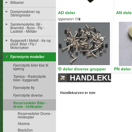
Bilbaner
Dampmaskiner og
AD deler
AN dele
Stirlingmotor
Hygieneiv> �
Samlemodeller. Bil -
Brannbil - Buss - Fly -
Lastebil - Militær
Byggesett i Metall - tre og
plast :Biler / Fly /
Motorsykler
Fjernstyrte modeller
Fjernstyrte biler klar til
PD deler diverse grupper
PN deler
kjøring
HANDLEKURV
Tamiya - Radiostyrte
biler- byggesett.
Fjernstyrte fly
Handlekurven er tom
Fjernstyrte diverse
Reservedeler Biler -
drone - helikopter
Reservedeler Drone -
Helikopter
Absima
BlackZon