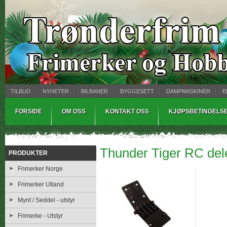
TILBUD
NYHETER
BILBANER
BYGGESETT
DAMPMASKINER
E
MYNTBREV
SAMLEMODELLER
TINNSTØPING
WARHAMMER
FORSIDE
OM OSS
KONTAKT OSS
KJØPSBETINGELS
Thunder Tiger RC deler
PRODUKTER
Frimerker Norge
Frimerker Utland
Mynt / Seddel - utstyr
Frimerke - Utstyr