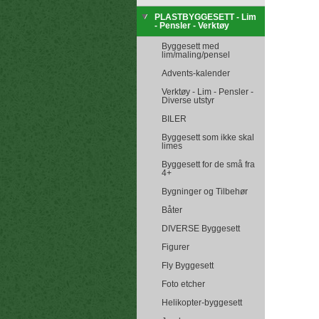
PLASTBYGGESETT - Lim
- Pensler - Verktøy
Byggesett med
lim/maling/pensel
Advents-kalender
Verktøy - Lim - Pensler -
Diverse utstyr
BILER
Byggesett som ikke skal
limes
Byggesett for de små fra
4+
Bygninger og Tilbehør
Båter
DIVERSE Byggesett
Figurer
Fly Byggesett
Foto etcher
Helikopter-byggesett