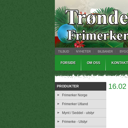
TILBUD
NYHETER
BILBANER
BYG
MYNTBREV
SAMLEMODELLER
TINNS
FORSIDE
OM OSS
KONTAKT
16.02
PRODUKTER
Frimerker Norge
Frimerker Utland
Mynt / Seddel - utstyr
Frimerke - Utstyr