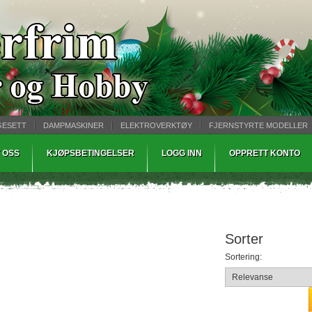
GESETT
DAMPMASKINER
ELEKTROVERKTØY
FJERNSTYRTE MODELLER
TØPING
WARHAMMER
 OSS
KJØPSBETINGELSER
LOGG INN
OPPRETT KONTO
Sorter
Sortering: