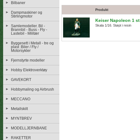
Bilbaner
Produkt
Dampmaskiner og
Stirlingmotor
Keiser Napoleon 1 st
Skala 1/16. Støpt i resin
Samlemodeller. Bil -
Brannbil - Buss - Fly -
Lastebil - Militær
Byggesett i Metall - tre og
plast :Biler / Fly /
Motorsykler
Fjernstyrte modeller
Hobby Elektroverktøy
GAVEKORT
Hobbymaling og Airbrush
MECCANO
Metallskilt
MYNTBREV
MODELLJERNBANE
RAKETTER