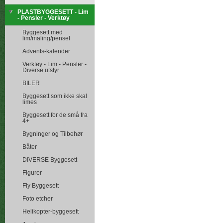
PLASTBYGGESETT - Lim
- Pensler - Verktøy
Byggesett med
lim/maling/pensel
Advents-kalender
Verktøy - Lim - Pensler -
Diverse utstyr
BILER
Byggesett som ikke skal
limes
Byggesett for de små fra
4+
Bygninger og Tilbehør
Båter
DIVERSE Byggesett
Figurer
Fly Byggesett
Foto etcher
Helikopter-byggesett