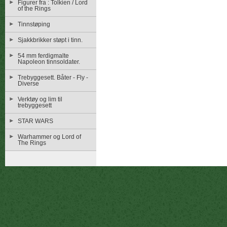
Figurer fra : Tolkien / Lord
of the Rings
Tinnstøping
Sjakkbrikker støpt i tinn.
54 mm ferdigmalte
Napoleon tinnsoldater.
Trebyggesett. Båter - Fly -
Diverse
Verktøy og lim til
trebyggesett
STAR WARS
Warhammer og Lord of
The Rings