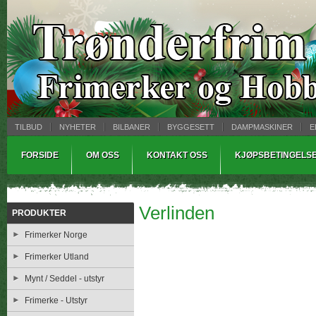
TILBUD
NYHETER
BILBANER
BYGGESETT
DAMPMASKINER
E
MYNTBREV
SAMLEMODELLER
TINNSTØPING
WARHAMMER
FORSIDE
OM OSS
KONTAKT OSS
KJØPSBETINGELS
Verlinden
PRODUKTER
Frimerker Norge
Frimerker Utland
Mynt / Seddel - utstyr
Frimerke - Utstyr