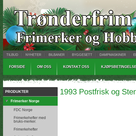
TILBUD
NYHETER
BILBANER
BYGGESETT
DAMPMASKINER
E
MYNTBREV
SAMLEMODELLER
TINNSTØPING
WARHAMMER
FORSIDE
OM OSS
KONTAKT OSS
KJØPSBETINGELS
1993 Postfrisk og Ste
PRODUKTER
Frimerker Norge
FDC Norge
Frimerkehefter med
bruks-merker.
Frimerkehefter