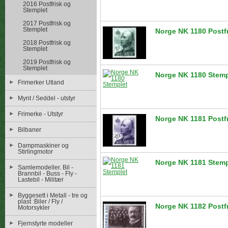
2016 Postfrisk og
Stemplet
2017 Postfrisk og
Stemplet
Norge NK 1180 Postf
2018 Postfrisk og
Stemplet
2019 Postfrisk og
Stemplet
Norge NK 1180 Stemp
Frimerker Utland
Mynt / Seddel - utstyr
Frimerke - Utstyr
Norge NK 1181 Postf
Bilbaner
Dampmaskiner og
Stirlingmotor
Norge NK 1181 Stemp
Samlemodeller. Bil -
Brannbil - Buss - Fly -
Lastebil - Militær
Byggesett i Metall - tre og
plast :Biler / Fly /
Norge NK 1182 Postf
Motorsykler
Fjernstyrte modeller