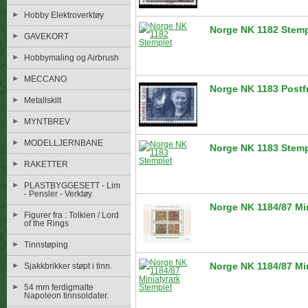
Hobby Elektroverktøy
Norge NK 1182 Stemp
GAVEKORT
Hobbymaling og Airbrush
MECCANO
Norge NK 1183 Postf
Metallskilt
MYNTBREV
MODELLJERNBANE
Norge NK 1183 Stemp
RAKETTER
PLASTBYGGESETT - Lim
- Pensler - Verktøy
Norge NK 1184/87 Min
Figurer fra : Tolkien / Lord
of the Rings
Tinnstøping
Norge NK 1184/87 Min
Sjakkbrikker støpt i tinn.
54 mm ferdigmalte
Napoleon tinnsoldater.