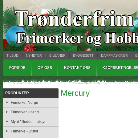
TILBUD
NYHETER
BILBANER
BYGGESETT
DAMPMASKINER
E
MYNTBREV
SAMLEMODELLER
TINNSTØPING
WARHAMMER
FORSIDE
OM OSS
KONTAKT OSS
KJØPSBETINGELS
Mercury
PRODUKTER
Frimerker Norge
Frimerker Utland
Mynt / Seddel - utstyr
Frimerke - Utstyr