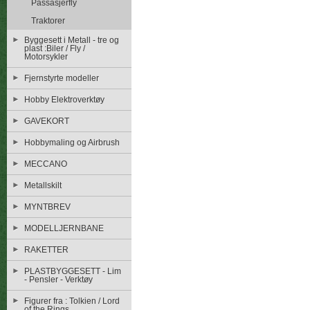
Passasjerfly
Traktorer
Byggesett i Metall - tre og
plast :Biler / Fly /
Motorsykler
Fjernstyrte modeller
Hobby Elektroverktøy
GAVEKORT
Hobbymaling og Airbrush
MECCANO
Metallskilt
MYNTBREV
MODELLJERNBANE
RAKETTER
PLASTBYGGESETT - Lim
- Pensler - Verktøy
Figurer fra : Tolkien / Lord
of the Rings