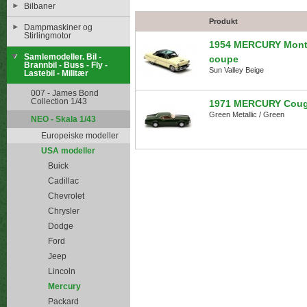
Bilbaner
Produkt
Dampmaskiner og
Stirlingmotor
1954 MERCURY Monte
Samlemodeller. Bil -
coupe
Brannbil - Buss - Fly -
Sun Valley Beige
Lastebil - Militær
007 - James Bond
Collection 1/43
1971 MERCURY Coug
Green Metallic / Green
NEO - Skala 1/43
Europeiske modeller
USA modeller
Buick
Cadillac
Chevrolet
Chrysler
Dodge
Ford
Jeep
Lincoln
Mercury
Packard