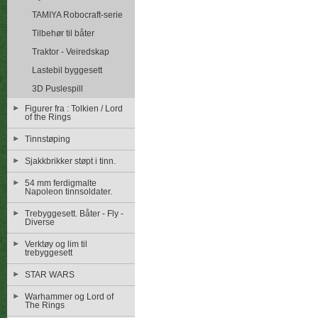
TAMIYA Robocraft-serie
Tilbehør til båter
Traktor - Veiredskap
Lastebil byggesett
3D Puslespill
Figurer fra : Tolkien / Lord
of the Rings
Tinnstøping
Sjakkbrikker støpt i tinn.
54 mm ferdigmalte
Napoleon tinnsoldater.
Trebyggesett. Båter - Fly -
Diverse
Verktøy og lim til
trebyggesett
STAR WARS
Warhammer og Lord of
The Rings