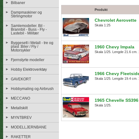
Bilbaner
Produkt
Dampmaskiner og
Stirlingmotor
Chevrolet Aerovette
Skala 1:25
Samlemodeller. Bil -
Brannbil - Buss - Fly -
Lastebil - Militær
Byggesett i Metall - tre og
plast :Biler / Fly /
1960 Chevy Impala
Motorsykler
Skala 1/25. Lengde 21.6 cm. 1
Fjernstyrte modeller
Hobby Elektroverktøy
1966 Chevy Fleetsid
Skala 1/25. Lengde 19.4 cm. 
GAVEKORT
Hobbymaling og Airbrush
MECCANO
1965 Chevelle SS396
Skala 1/25.
Metallskilt
MYNTBREV
MODELLJERNBANE
RAKETTER