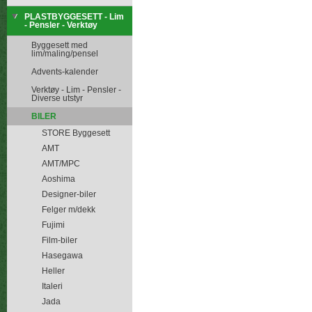
PLASTBYGGESETT - Lim
- Pensler - Verktøy
Byggesett med
lim/maling/pensel
Advents-kalender
Verktøy - Lim - Pensler -
Diverse utstyr
BILER
STORE Byggesett
AMT
AMT/MPC
Aoshima
Designer-biler
Felger m/dekk
Fujimi
Film-biler
Hasegawa
Heller
Italeri
Jada