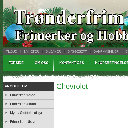
TILBUD
NYHETER
BILBANER
BYGGESETT
DAMPMASKINER
E
MYNTBREV
SAMLEMODELLER
TINNSTØPING
WARHAMMER
FORSIDE
OM OSS
KONTAKT OSS
KJØPSBETINGELS
Chevrolet
PRODUKTER
Frimerker Norge
Frimerker Utland
Mynt / Seddel - utstyr
Frimerke - Utstyr