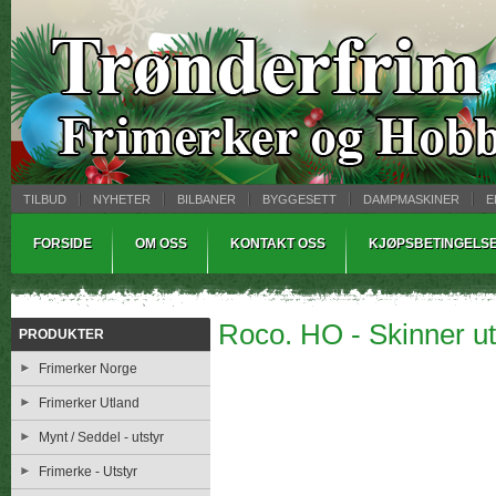
TILBUD
NYHETER
BILBANER
BYGGESETT
DAMPMASKINER
E
MYNTBREV
SAMLEMODELLER
TINNSTØPING
WARHAMMER
FORSIDE
OM OSS
KONTAKT OSS
KJØPSBETINGELS
Roco. HO - Skinner u
PRODUKTER
Frimerker Norge
Frimerker Utland
Mynt / Seddel - utstyr
Frimerke - Utstyr