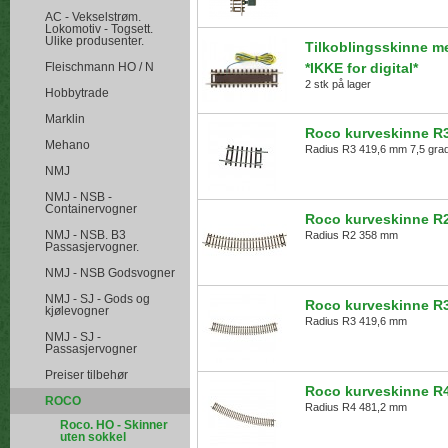
AC - Vekselstrøm.
Lokomotiv - Togsett.
Ulike produsenter.
Tilkoblingsskinne m
Fleischmann HO / N
*IKKE for digital*
2 stk på lager
Hobbytrade
Marklin
Roco kurveskinne R3
Mehano
Radius R3 419,6 mm 7,5 grad
NMJ
NMJ - NSB -
Containervogner
Roco kurveskinne R
NMJ - NSB. B3
Radius R2 358 mm
Passasjervogner.
NMJ - NSB Godsvogner
NMJ - SJ - Gods og
Roco kurveskinne R
kjølevogner
Radius R3 419,6 mm
NMJ - SJ -
Passasjervogner
Preiser tilbehør
Roco kurveskinne R
ROCO
Radius R4 481,2 mm
Roco. HO - Skinner
uten sokkel