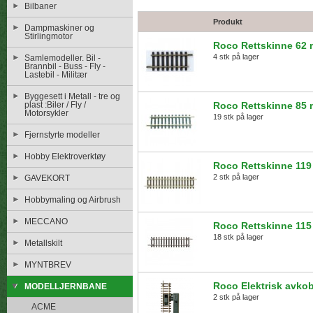
Bilbaner
Produkt
Dampmaskiner og
Stirlingmotor
Roco Rettskinne 62
4 stk på lager
Samlemodeller. Bil -
Brannbil - Buss - Fly -
Lastebil - Militær
Byggesett i Metall - tre og
plast :Biler / Fly /
Roco Rettskinne 85
Motorsykler
19 stk på lager
Fjernstyrte modeller
Hobby Elektroverktøy
Roco Rettskinne 11
2 stk på lager
GAVEKORT
Hobbymaling og Airbrush
MECCANO
Roco Rettskinne 11
18 stk på lager
Metallskilt
MYNTBREV
Roco Elektrisk avko
MODELLJERNBANE
2 stk på lager
ACME