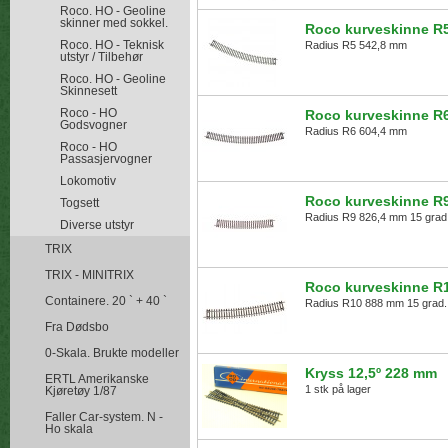
Roco. HO - Geoline
skinner med sokkel.
Roco kurveskinne R
Roco. HO - Teknisk
Radius R5 542,8 mm
utstyr / Tilbehør
Roco. HO - Geoline
Skinnesett
Roco - HO
Roco kurveskinne R
Godsvogner
Radius R6 604,4 mm
Roco - HO
Passasjervogner
Lokomotiv
Roco kurveskinne R
Togsett
Radius R9 826,4 mm 15 grad
Diverse utstyr
TRIX
TRIX - MINITRIX
Roco kurveskinne R
Containere. 20 ` + 40 `
Radius R10 888 mm 15 grad.
Fra Dødsbo
0-Skala. Brukte modeller
Kryss 12,5º 228 mm
ERTL Amerikanske
1 stk på lager
Kjøretøy 1/87
Faller Car-system. N -
Ho skala