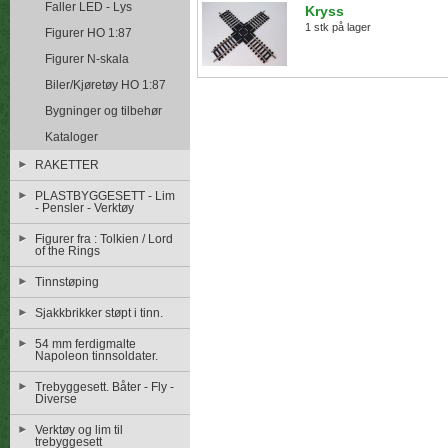
Faller LED - Lys
Kryss
1 stk på lager
Figurer HO 1:87
Figurer N-skala
Biler/Kjøretøy HO 1:87
Bygninger og tilbehør
Kataloger
RAKETTER
PLASTBYGGESETT - Lim
- Pensler - Verktøy
Figurer fra : Tolkien / Lord
of the Rings
Tinnstøping
Sjakkbrikker støpt i tinn.
54 mm ferdigmalte
Napoleon tinnsoldater.
Trebyggesett. Båter - Fly -
Diverse
Verktøy og lim til
trebyggesett