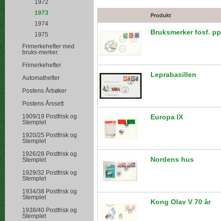
1972
1973
Produkt
1974
Bruksmerker fosf. pp
1975
Frimerkehefter med
bruks-merker.
Frimerkehefter
Leprabasillen
Automathefter
Postens Årbøker
Postens Årssett
1909/19 Postfrisk og
Europa IX
Stemplet
1920/25 Postfrisk og
Stemplet
1926/28 Postfrisk og
Nordens hus
Stemplet
1929/32 Postfrisk og
Stemplet
1934/38 Postfrisk og
Stemplet
Kong Olav V 70 år
1938/40 Postfrisk og
Stemplet