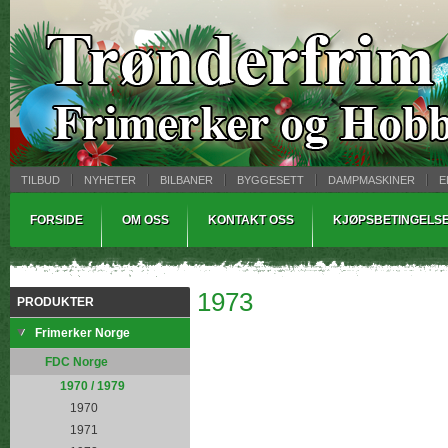
TILBUD
NYHETER
BILBANER
BYGGESETT
DAMPMASKINER
E
MYNTBREV
SAMLEMODELLER
TINNSTØPING
WARHAMMER
FORSIDE
OM OSS
KONTAKT OSS
KJØPSBETINGELS
1973
PRODUKTER
Frimerker Norge
FDC Norge
1970 / 1979
1970
1971