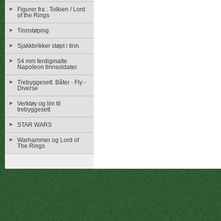
Figurer fra : Tolkien / Lord
of the Rings
Tinnstøping
Sjakkbrikker støpt i tinn.
54 mm ferdigmalte
Napoleon tinnsoldater.
Trebyggesett. Båter - Fly -
Diverse
Verktøy og lim til
trebyggesett
STAR WARS
Warhammer og Lord of
The Rings