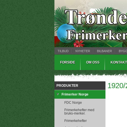
TILBUD
NYHETER
BILBANER
BYG
MYNTBREV
SAMLEMODELLER
TINNS
FORSIDE
OM OSS
KONTAKT
1920/
PRODUKTER
Frimerker Norge
FDC Norge
Frimerkehefter med
bruks-merker.
Frimerkehefter