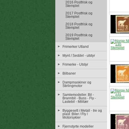
2016 Postfrisk og
Stemplet
2017 Postfrisk og
Stemplet
2018 Postfrisk og
Stemplet
2019 Postfrisk og
Stemplet
Frimerker Utland
Mynt / Seddel - utstyr
Frimerke - Utstyr
Bilbaner
Dampmaskiner og
Stirlingmotor
Samlemodeller. Bil -
Brannbil - Buss - Fly -
Lastebil - Militær
Byggesett i Metall - tre og
plast :Biler / Fly /
Motorsykler
Fjernstyrte modeller