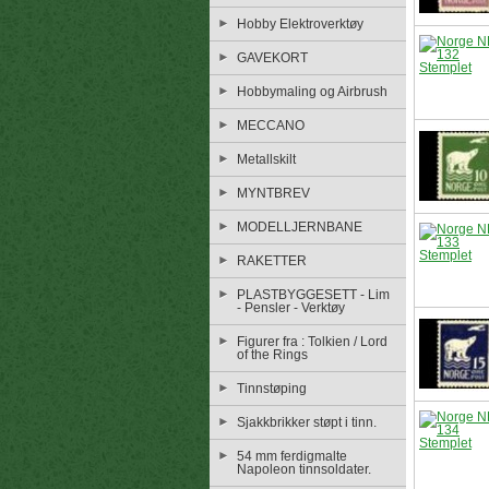
Hobby Elektroverktøy
GAVEKORT
Hobbymaling og Airbrush
MECCANO
Metallskilt
MYNTBREV
MODELLJERNBANE
RAKETTER
PLASTBYGGESETT - Lim
- Pensler - Verktøy
Figurer fra : Tolkien / Lord
of the Rings
Tinnstøping
Sjakkbrikker støpt i tinn.
54 mm ferdigmalte
Napoleon tinnsoldater.