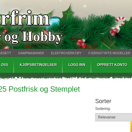
GESETT
DAMPMASKINER
ELEKTROVERKTØY
FJERNSTYRTE MODELLER
TØPING
WARHAMMER
 OSS
KJØPSBETINGELSER
LOGG INN
OPPRETT KONTO
25 Postfrisk og Stemplet
Sorter
Sortering: