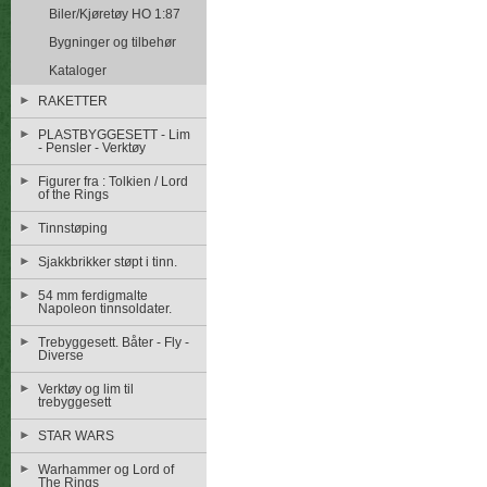
Biler/Kjøretøy HO 1:87
Bygninger og tilbehør
Kataloger
RAKETTER
PLASTBYGGESETT - Lim
- Pensler - Verktøy
Figurer fra : Tolkien / Lord
of the Rings
Tinnstøping
Sjakkbrikker støpt i tinn.
54 mm ferdigmalte
Napoleon tinnsoldater.
Trebyggesett. Båter - Fly -
Diverse
Verktøy og lim til
trebyggesett
STAR WARS
Warhammer og Lord of
The Rings