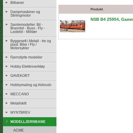
Bilbaner
Produkt
Dampmaskiner og
Stirlingmotor
NSB B4 25954, Gamm
Samlemodeller. Bil -
Brannbil - Buss - Fly -
Lastebil - Militær
Byggesett i Metall - tre og
plast :Biler / Fly /
Motorsykler
Fjernstyrte modeller
Hobby Elektroverktøy
GAVEKORT
Hobbymaling og Airbrush
MECCANO
Metallskilt
MYNTBREV
MODELLJERNBANE
ACME