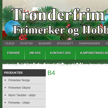
TILBUD
NYHETER
BILBANER
BYGGESETT
DAMPMASKINER
E
MYNTBREV
SAMLEMODELLER
TINNSTØPING
WARHAMMER
FORSIDE
OM OSS
KONTAKT OSS
KJØPSBETINGELS
B4
PRODUKTER
Frimerker Norge
Frimerker Utland
Mynt / Seddel - utstyr
Frimerke - Utstyr