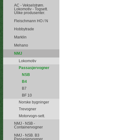
AC - Vekselstrøm.
Lokomotiv - Togsett.
Ulike produsenter.
Fleischmann HO / N
Hobbytrade
Marklin
Mehano
NMJ
Lokomotiv
Passasjervogner
NSB
B4
B7
BF 10
Norske bygninger
Trevogner
Motorvogn-sett.
NMJ - NSB -
Containervogner
NMJ - NSB. B3
Passasjervogner.