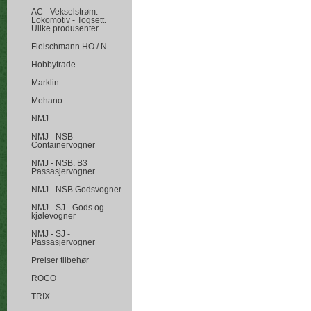
AC - Vekselstrøm.
Lokomotiv - Togsett.
Ulike produsenter.
Fleischmann HO / N
Hobbytrade
Marklin
Mehano
NMJ
NMJ - NSB -
Containervogner
NMJ - NSB. B3
Passasjervogner.
NMJ - NSB Godsvogner
NMJ - SJ - Gods og
kjølevogner
NMJ - SJ -
Passasjervogner
Preiser tilbehør
ROCO
TRIX