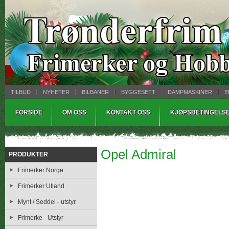
TILBUD
NYHETER
BILBANER
BYGGESETT
DAMPMASKINER
E
MYNTBREV
SAMLEMODELLER
TINNSTØPING
WARHAMMER
FORSIDE
OM OSS
KONTAKT OSS
KJØPSBETINGELS
Opel Admiral
PRODUKTER
Frimerker Norge
Frimerker Utland
Mynt / Seddel - utstyr
Frimerke - Utstyr