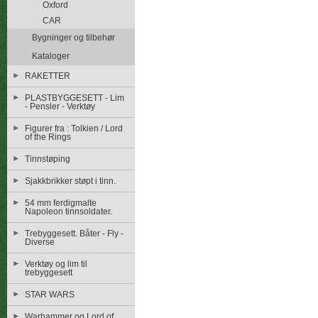
Oxford
CAR
Bygninger og tilbehør
Kataloger
RAKETTER
PLASTBYGGESETT - Lim
- Pensler - Verktøy
Figurer fra : Tolkien / Lord
of the Rings
Tinnstøping
Sjakkbrikker støpt i tinn.
54 mm ferdigmalte
Napoleon tinnsoldater.
Trebyggesett. Båter - Fly -
Diverse
Verktøy og lim til
trebyggesett
STAR WARS
Warhammer og Lord of