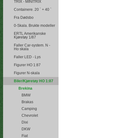
TRIX - MINITRIX
Containere. 20 ` + 40 `
Fra Dødsbo
0-Skala. Brukte modeller
ERTL Amerikanske
Kjøretøy 1/87
Faller Car-system. N -
Ho skala
Faller LED - Lys
Figurer HO 1:87
Figurer N-skala
Biler/Kjøretøy HO 1:87
Brekina
BMW
Brakas
Camping
Chevrolet
Dixi
DKW
Fiat