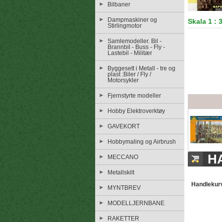
Bilbaner
Dampmaskiner og
Skala 1 : 
Stirlingmotor
Samlemodeller. Bil -
Brannbil - Buss - Fly -
Lastebil - Militær
Byggesett i Metall - tre og
plast :Biler / Fly /
Motorsykler
Fjernstyrte modeller
Hobby Elektroverktøy
GAVEKORT
Hobbymaling og Airbrush
H
MECCANO
Metallskilt
Handlekur
MYNTBREV
MODELLJERNBANE
RAKETTER