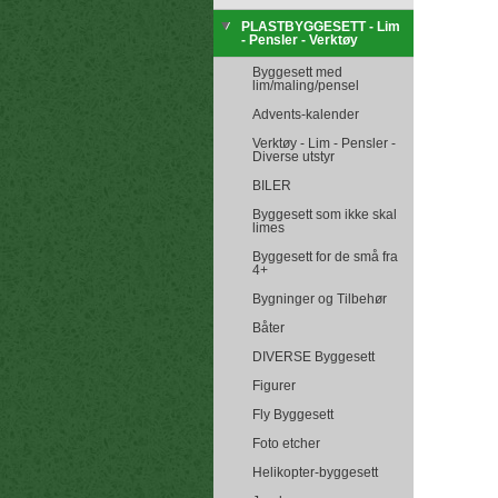
PLASTBYGGESETT - Lim
- Pensler - Verktøy
Byggesett med
lim/maling/pensel
Advents-kalender
Verktøy - Lim - Pensler -
Diverse utstyr
BILER
Byggesett som ikke skal
limes
Byggesett for de små fra
4+
Bygninger og Tilbehør
Båter
DIVERSE Byggesett
Figurer
Fly Byggesett
Foto etcher
Helikopter-byggesett