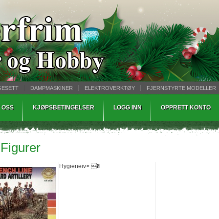
GESETT
DAMPMASKINER
ELEKTROVERKTØY
FJERNSTYRTE MODELLER
TØPING
WARHAMMER
 OSS
KJØPSBETINGELSER
LOGG INN
OPPRETT KONTO
 Figurer
Hygieneiv> �