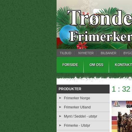
TILBUD
NYHETER
BILBANER
BYG
MYNTBREV
SAMLEMODELLER
TINNS
FORSIDE
OM OSS
KONTAKT
1 : 32
PRODUKTER
Frimerker Norge
Frimerker Utland
Mynt / Seddel - utstyr
Frimerke - Utstyr