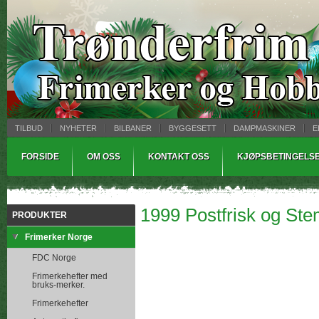
TILBUD
NYHETER
BILBANER
BYGGESETT
DAMPMASKINER
E
MYNTBREV
SAMLEMODELLER
TINNSTØPING
WARHAMMER
FORSIDE
OM OSS
KONTAKT OSS
KJØPSBETINGELS
1999 Postfrisk og Ste
PRODUKTER
Frimerker Norge
FDC Norge
Frimerkehefter med
bruks-merker.
Frimerkehefter