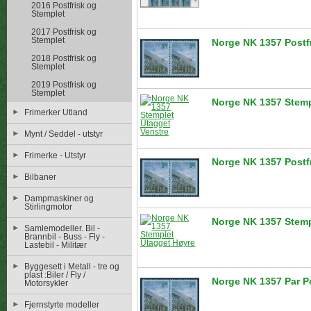
2016 Postfrisk og
Stemplet
2017 Postfrisk og
Stemplet
Norge NK 1357 Postf
2018 Postfrisk og
Stemplet
2019 Postfrisk og
Stemplet
Norge NK 1357 Stemp
Frimerker Utland
Mynt / Seddel - utstyr
Frimerke - Utstyr
Norge NK 1357 Postf
Bilbaner
Dampmaskiner og
Stirlingmotor
Norge NK 1357 Stemp
Samlemodeller. Bil -
Brannbil - Buss - Fly -
Lastebil - Militær
Byggesett i Metall - tre og
plast :Biler / Fly /
Norge NK 1357 Par Po
Motorsykler
Fjernstyrte modeller