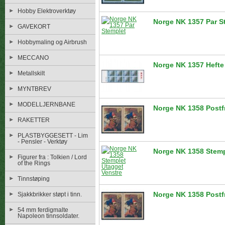
Hobby Elektroverktøy
Norge NK 1357 Par S
GAVEKORT
Hobbymaling og Airbrush
MECCANO
Norge NK 1357 Hefte 
Metallskilt
MYNTBREV
MODELLJERNBANE
Norge NK 1358 Postf
RAKETTER
PLASTBYGGESETT - Lim
- Pensler - Verktøy
Norge NK 1358 Stemp
Figurer fra : Tolkien / Lord
of the Rings
Tinnstøping
Norge NK 1358 Postf
Sjakkbrikker støpt i tinn.
54 mm ferdigmalte
Napoleon tinnsoldater.