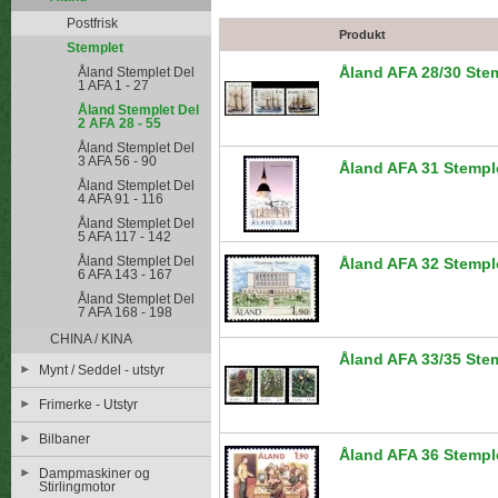
Postfrisk
Produkt
Stemplet
Åland AFA 28/30 Ste
Åland Stemplet Del
1 AFA 1 - 27
Åland Stemplet Del
2 AFA 28 - 55
Åland Stemplet Del
3 AFA 56 - 90
Åland AFA 31 Stempl
Åland Stemplet Del
4 AFA 91 - 116
Åland Stemplet Del
5 AFA 117 - 142
Åland Stemplet Del
Åland AFA 32 Stempl
6 AFA 143 - 167
Åland Stemplet Del
7 AFA 168 - 198
CHINA / KINA
Åland AFA 33/35 Ste
Mynt / Seddel - utstyr
Frimerke - Utstyr
Bilbaner
Åland AFA 36 Stempl
Dampmaskiner og
Stirlingmotor