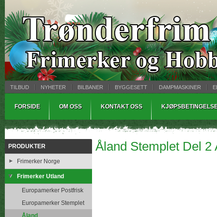
TILBUD
NYHETER
BILBANER
BYGGESETT
DAMPMASKINER
E
MYNTBREV
SAMLEMODELLER
TINNSTØPING
WARHAMMER
FORSIDE
OM OSS
KONTAKT OSS
KJØPSBETINGELS
Åland Stemplet Del 2 
PRODUKTER
Frimerker Norge
Frimerker Utland
Europamerker Postfrisk
Europamerker Stemplet
Åland