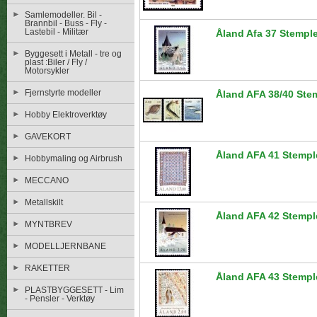
Samlemodeller. Bil -
Brannbil - Buss - Fly -
Lastebil - Militær
Åland Afa 37 Stemple
Byggesett i Metall - tre og
plast :Biler / Fly /
Motorsykler
Fjernstyrte modeller
Åland AFA 38/40 Ste
Hobby Elektroverktøy
GAVEKORT
Åland AFA 41 Stempl
Hobbymaling og Airbrush
MECCANO
Metallskilt
Åland AFA 42 Stempl
MYNTBREV
MODELLJERNBANE
RAKETTER
Åland AFA 43 Stempl
PLASTBYGGESETT - Lim
- Pensler - Verktøy