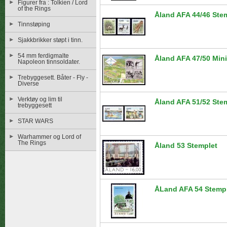
Figurer fra : Tolkien / Lord
of the Rings
Åland AFA 44/46 Ste
Tinnstøping
Sjakkbrikker støpt i tinn.
54 mm ferdigmalte
Åland AFA 47/50 Mini
Napoleon tinnsoldater.
Trebyggesett. Båter - Fly -
Diverse
Verktøy og lim til
Åland AFA 51/52 Ste
trebyggesett
STAR WARS
Warhammer og Lord of
The Rings
Åland 53 Stemplet
ÅLand AFA 54 Stemp