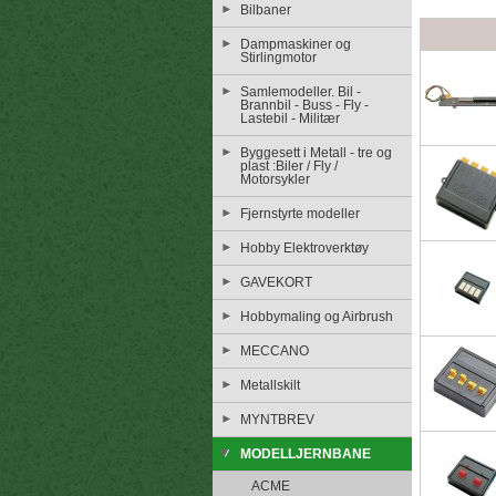
Bilbaner
Dampmaskiner og
Stirlingmotor
Samlemodeller. Bil -
Brannbil - Buss - Fly -
Lastebil - Militær
Byggesett i Metall - tre og
plast :Biler / Fly /
Motorsykler
Fjernstyrte modeller
Hobby Elektroverktøy
GAVEKORT
Hobbymaling og Airbrush
MECCANO
Metallskilt
MYNTBREV
MODELLJERNBANE
ACME