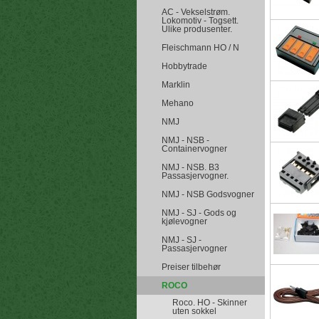
AC - Vekselstrøm.
Lokomotiv - Togsett.
Ulike produsenter.
Fleischmann HO / N
Hobbytrade
Marklin
Mehano
NMJ
NMJ - NSB -
Containervogner
NMJ - NSB. B3
Passasjervogner.
NMJ - NSB Godsvogner
NMJ - SJ - Gods og
kjølevogner
NMJ - SJ -
Passasjervogner
Preiser tilbehør
ROCO
Roco. HO - Skinner
uten sokkel