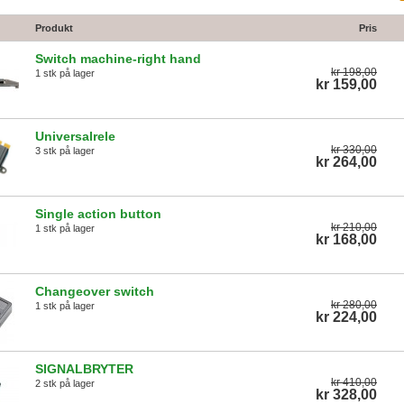
Produkt
Pris
Switch machine-right hand
kr 198,00
1 stk på lager
kr 159,00
Universalrele
kr 330,00
3 stk på lager
kr 264,00
Single action button
kr 210,00
1 stk på lager
kr 168,00
Changeover switch
kr 280,00
1 stk på lager
kr 224,00
SIGNALBRYTER
kr 410,00
2 stk på lager
kr 328,00