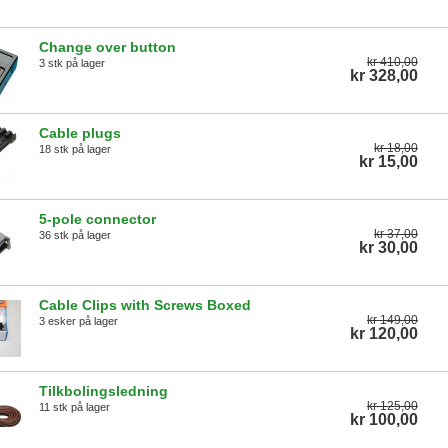
Change over button
kr 410,00
3 stk på lager
kr 328,00
Cable plugs
kr 18,00
18 stk på lager
kr 15,00
5-pole connector
kr 37,00
36 stk på lager
kr 30,00
Cable Clips with Screws Boxed
kr 149,00
3 esker på lager
kr 120,00
Tilkbolingsledning
kr 125,00
11 stk på lager
kr 100,00