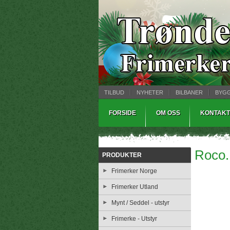
TILBUD
NYHETER
BILBANER
BYG
MYNTBREV
SAMLEMODELLER
TINNS
FORSIDE
OM OSS
KONTAKT
Roco. 
PRODUKTER
Frimerker Norge
Frimerker Utland
Mynt / Seddel - utstyr
Frimerke - Utstyr