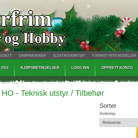
GESETT
DAMPMASKINER
ELEKTROVERKTØY
FJERNSTYRTE MODELLER
TØPING
WARHAMMER
 OSS
KJØPSBETINGELSER
LOGG INN
OPPRETT KONTO
HO - Teknisk utstyr / Tilbehør
Sorter
Sortering: