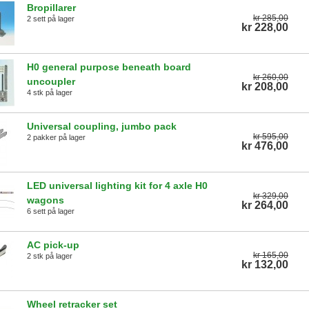
Bropillarer
kr 285,00
2 sett på lager
kr 228,00
H0 general purpose beneath board
kr 260,00
uncoupler
kr 208,00
4 stk på lager
Universal coupling, jumbo pack
kr 595,00
2 pakker på lager
kr 476,00
LED universal lighting kit for 4 axle H0
kr 329,00
wagons
kr 264,00
6 sett på lager
AC pick-up
kr 165,00
2 stk på lager
kr 132,00
Wheel retracker set