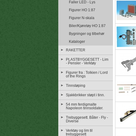
Faller LED - Lys
Figurer HO 1:87
Figurer N-skala
Biler/Kjøretøy HO 1:87
Bygninger og tilbehør
Kataloger
RAKETTER
PLASTBYGGESETT - Lim
- Pensler - Verktøy
Figurer fra : Tolkien / Lord
of the Rings
Tinnstøping
Sjakkbrikker støpt i tinn.
54 mm ferdigmalte
Napoleon tinnsoldater.
Trebyggesett. Båter - Fly -
Diverse
Verktøy og lim til
trebyggesett