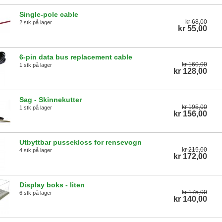
Single-pole cable
kr 68,00
2 stk på lager
kr 55,00
6-pin data bus replacement cable
kr 160,00
1 stk på lager
kr 128,00
Sag - Skinnekutter
kr 195,00
1 stk på lager
kr 156,00
Utbyttbar pussekloss for rensevogn
kr 215,00
4 stk på lager
kr 172,00
Display boks - liten
kr 175,00
6 stk på lager
kr 140,00