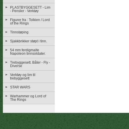
PLASTBYGGESETT - Lim
- Pensler - Verktøy
Figurer fra : Tolkien / Lord
of the Rings
Tinnstøping
Sjakkbrikker støpt i tinn.
54 mm ferdigmalte
Napoleon tinnsoldater.
Trebyggesett. Båter - Fly -
Diverse
Verktøy og lim til
trebyggesett
STAR WARS
Warhammer og Lord of
The Rings