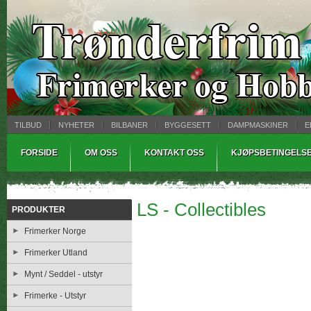
TILBUD
NYHETER
BILBANER
BYGGESETT
DAMPMASKINER
E
MYNTBREV
SAMLEMODELLER
TINNSTØPING
WARHAMMER
FORSIDE
OM OSS
KONTAKT OSS
KJØPSBETINGELS
LS - Collectibles
PRODUKTER
Frimerker Norge
Frimerker Utland
Mynt / Seddel - utstyr
Frimerke - Utstyr