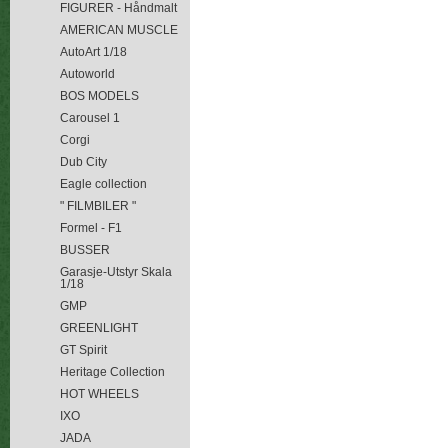
FIGURER - Håndmalt
AMERICAN MUSCLE
AutoArt 1/18
Autoworld
BOS MODELS
Carousel 1
Corgi
Dub City
Eagle collection
" FILMBILER "
Formel - F1
BUSSER
Garasje-Utstyr Skala
1/18
GMP
GREENLIGHT
GT Spirit
Heritage Collection
HOT WHEELS
IXO
JADA