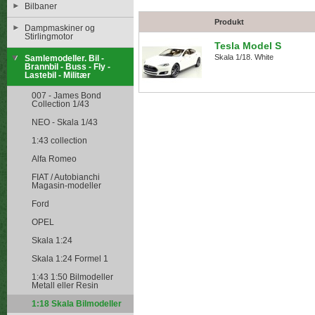
Bilbaner
Produkt
Dampmaskiner og
Stirlingmotor
Tesla Model S
Skala 1/18. White
Samlemodeller. Bil -
Brannbil - Buss - Fly -
Lastebil - Militær
007 - James Bond
Collection 1/43
NEO - Skala 1/43
1:43 collection
Alfa Romeo
FIAT / Autobianchi
Magasin-modeller
Ford
OPEL
Skala 1:24
Skala 1:24 Formel 1
1:43 1:50 Bilmodeller
Metall eller Resin
1:18 Skala Bilmodeller