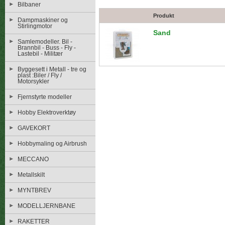
Bilbaner
Produkt
Dampmaskiner og
Stirlingmotor
Sand
Samlemodeller. Bil -
Brannbil - Buss - Fly -
Lastebil - Militær
Byggesett i Metall - tre og
plast :Biler / Fly /
Motorsykler
Fjernstyrte modeller
Hobby Elektroverktøy
GAVEKORT
Hobbymaling og Airbrush
MECCANO
Metallskilt
MYNTBREV
MODELLJERNBANE
RAKETTER