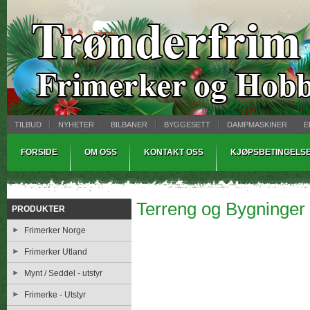
TILBUD
NYHETER
BILBANER
BYGGESETT
DAMPMASKINER
E
MYNTBREV
SAMLEMODELLER
TINNSTØPING
WARHAMMER
FORSIDE
OM OSS
KONTAKT OSS
KJØPSBETINGELS
Terreng og Bygninger
PRODUKTER
Frimerker Norge
Frimerker Utland
Mynt / Seddel - utstyr
Frimerke - Utstyr