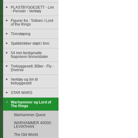
PLASTBYGGESETT - Lim
- Pensler - Verktøy
Figurer fra : Tolkien / Lord
of the Rings
Tinnstøping
Sjakkbrikker støpt i tinn.
54 mm ferdigmalte
Napoleon tinnsoldater.
Trebyggesett. Båter - Fly -
Diverse
Verktøy og lim til
trebyggesett
STAR WARS
Warhammer og Lord of
The Rings
Warhammer Quest
WARHAMMER 40000:
LEVIATHAN
The Old World