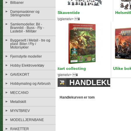
Bilbaner
Dampmaskiner og
Skaventide
Helsmit
Stirlingmotor
Hygieneiv> �
Samlemodeller. Bil -
Brannbil - Buss - Fly -
Lastebil - Militær
Byggesett i Metall - tre og
plast :Biler / Fly /
Motorsykler
Fjernstyrte modeller
Hobby Elektroverktøy
Start collecting
Ulike bo
GAVEKORT
Hygieneiv> �
HANDLEKURV
Hobbymaling og Airbrush
MECCANO
Handlekurven er tom
Metallskilt
MYNTBREV
MODELLJERNBANE
RAKETTER