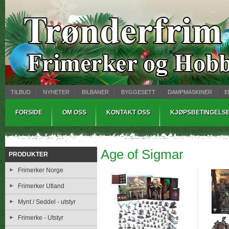
TILBUD
NYHETER
BILBANER
BYGGESETT
DAMPMASKINER
E
MYNTBREV
SAMLEMODELLER
TINNSTØPING
WARHAMMER
FORSIDE
OM OSS
KONTAKT OSS
KJØPSBETINGELS
Age of Sigmar
PRODUKTER
Frimerker Norge
Frimerker Utland
Mynt / Seddel - utstyr
Frimerke - Utstyr