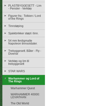
PLASTBYGGESETT - Lim
- Pensler - Verktøy
Figurer fra : Tolkien / Lord
of the Rings
Tinnstøping
Sjakkbrikker støpt i tinn.
54 mm ferdigmalte
Napoleon tinnsoldater.
Trebyggesett. Båter - Fly -
Diverse
Verktøy og lim til
trebyggesett
STAR WARS
Warhammer og Lord of
The Rings
Warhammer Quest
WARHAMMER 40000:
LEVIATHAN
The Old World