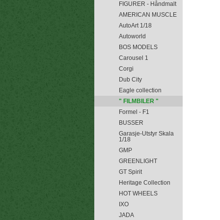
FIGURER - Håndmalt
AMERICAN MUSCLE
AutoArt 1/18
Autoworld
BOS MODELS
Carousel 1
Corgi
Dub City
Eagle collection
" FILMBILER "
Formel - F1
BUSSER
Garasje-Utstyr Skala
1/18
GMP
GREENLIGHT
GT Spirit
Heritage Collection
HOT WHEELS
IXO
JADA