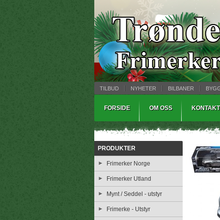
TILBUD
NYHETER
BILBANER
BYG
MYNTBREV
SAMLEMODELLER
TINNS
FORSIDE
OM OSS
KONTAKT
PRODUKTER
Frimerker Norge
Frimerker Utland
Mynt / Seddel - utstyr
Frimerke - Utstyr