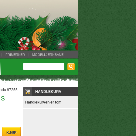
FRIMERKER
MODELLJERNBANE
ada 97255
HANDLEKURV
`s
Handlekurven er tom