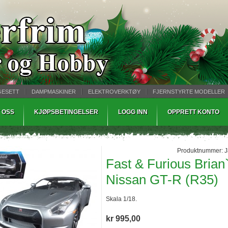
GESETT
DAMPMASKINER
ELEKTROVERKTØY
FJERNSTYRTE MODELLER
TØPING
WARHAMMER
 OSS
KJØPSBETINGELSER
LOGG INN
OPPRETT KONTO
Produktnummer:
J
Fast & Furious Brian
Nissan GT-R (R35)
Skala 1/18.
kr 995,00