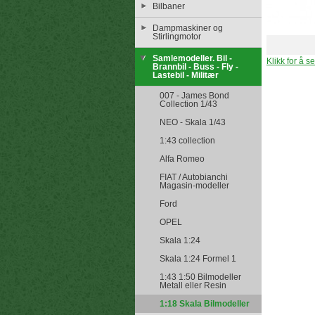
Bilbaner
Dampmaskiner og
Stirlingmotor
Samlemodeller. Bil -
Klikk for å s
Brannbil - Buss - Fly -
Lastebil - Militær
007 - James Bond
Collection 1/43
NEO - Skala 1/43
1:43 collection
Alfa Romeo
FIAT / Autobianchi
Magasin-modeller
Ford
OPEL
Skala 1:24
Skala 1:24 Formel 1
1:43 1:50 Bilmodeller
Metall eller Resin
1:18 Skala Bilmodeller