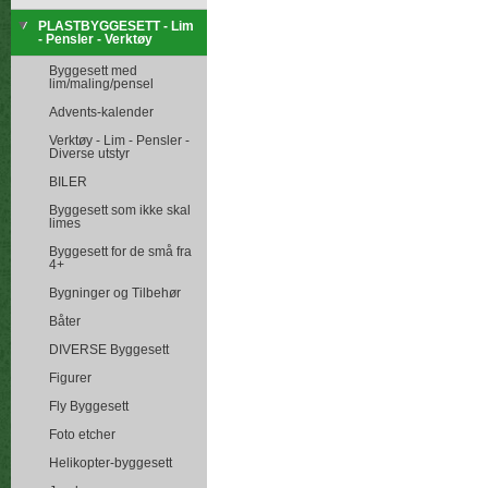
PLASTBYGGESETT - Lim
- Pensler - Verktøy
Byggesett med
lim/maling/pensel
Advents-kalender
Verktøy - Lim - Pensler -
Diverse utstyr
BILER
Byggesett som ikke skal
limes
Byggesett for de små fra
4+
Bygninger og Tilbehør
Båter
DIVERSE Byggesett
Figurer
Fly Byggesett
Foto etcher
Helikopter-byggesett