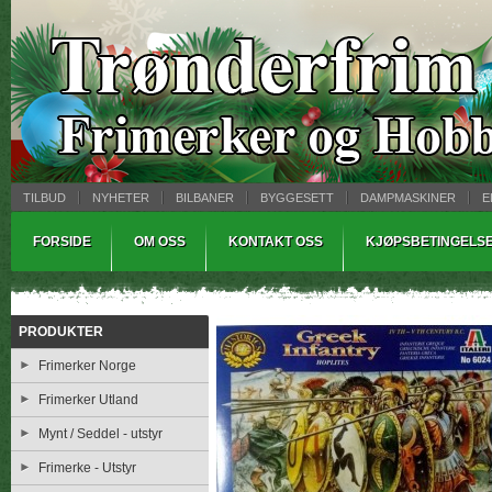
TILBUD
NYHETER
BILBANER
BYGGESETT
DAMPMASKINER
E
MYNTBREV
SAMLEMODELLER
TINNSTØPING
WARHAMMER
FORSIDE
OM OSS
KONTAKT OSS
KJØPSBETINGELS
PRODUKTER
Frimerker Norge
Frimerker Utland
Mynt / Seddel - utstyr
Frimerke - Utstyr