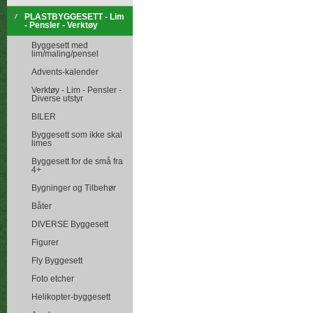
PLASTBYGGESETT - Lim
- Pensler - Verktøy
Byggesett med
lim/maling/pensel
Advents-kalender
Verktøy - Lim - Pensler -
Diverse utstyr
BILER
Byggesett som ikke skal
limes
Byggesett for de små fra
4+
Bygninger og Tilbehør
Båter
DIVERSE Byggesett
Figurer
Fly Byggesett
Foto etcher
Helikopter-byggesett