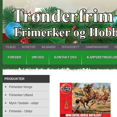
TILBUD
NYHETER
BILBANER
BYGGESETT
DAMPMASKINER
E
MYNTBREV
SAMLEMODELLER
TINNSTØPING
WARHAMMER
FORSIDE
OM OSS
KONTAKT OSS
KJØPSBETINGELS
PRODUKTER
Frimerker Norge
Frimerker Utland
Mynt / Seddel - utstyr
Frimerke - Utstyr