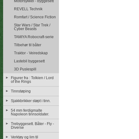
Motorsykkel - byggesett
REVELL Technik
Romfart / Science Fiction
Star Wars / Star Trek /
Cyber Beasts
TAMIYA Robocraft-serie
Tilbehør til båter
Traktor - Veiredskap
Lastebil byggesett
3D Puslespill
Figurer fra : Tolkien / Lord
of the Rings
Tinnstøping
Sjakkbrikker støpt i tinn.
54 mm ferdigmalte
Napoleon tinnsoldater.
Trebyggesett. Båter - Fly -
Diverse
Verktøy og lim til