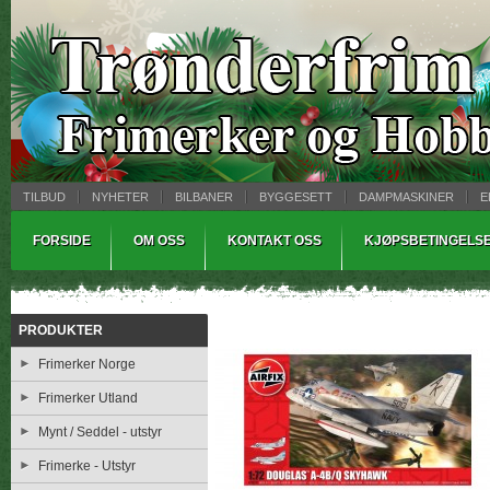
TILBUD
NYHETER
BILBANER
BYGGESETT
DAMPMASKINER
E
MYNTBREV
SAMLEMODELLER
TINNSTØPING
WARHAMMER
FORSIDE
OM OSS
KONTAKT OSS
KJØPSBETINGELS
PRODUKTER
Frimerker Norge
Frimerker Utland
Mynt / Seddel - utstyr
Frimerke - Utstyr