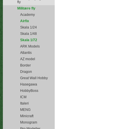
fly
Militære fly
Academy
Airfix
Skala 1/24
Skala 1/48
Skala 1/72
ARK Models
Atlantis
AZ model
Border
Dragon
Great Wall Hobby
Hasegawa
HobbyBoss
ICM
Italeri
MENG
Minicraft
Monogram
Pro Modeller