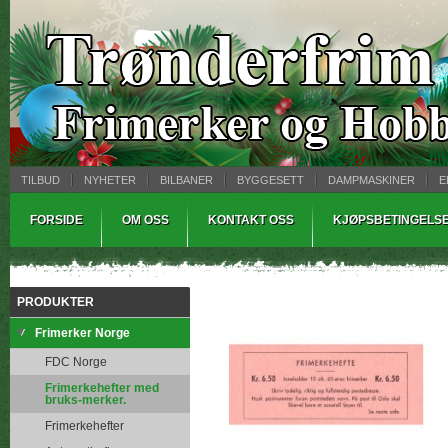
TILBUD
NYHETER
BILBANER
BYGGESETT
DAMPMASKINER
E
MYNTBREV
SAMLEMODELLER
TINNSTØPING
WARHAMMER
FORSIDE
OM OSS
KONTAKT OSS
KJØPSBETINGELS
PRODUKTER
Frimerker Norge
FDC Norge
Frimerkehefter med
bruks-merker.
Frimerkehefter