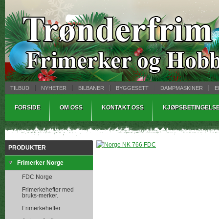
TILBUD
NYHETER
BILBANER
BYGGESETT
DAMPMASKINER
E
MYNTBREV
SAMLEMODELLER
TINNSTØPING
WARHAMMER
FORSIDE
OM OSS
KONTAKT OSS
KJØPSBETINGELS
PRODUKTER
Frimerker Norge
FDC Norge
Frimerkehefter med
bruks-merker.
Frimerkehefter