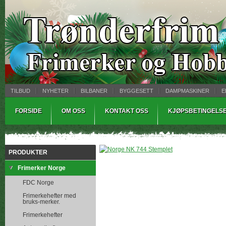
TILBUD
NYHETER
BILBANER
BYGGESETT
DAMPMASKINER
E
MYNTBREV
SAMLEMODELLER
TINNSTØPING
WARHAMMER
FORSIDE
OM OSS
KONTAKT OSS
KJØPSBETINGELS
PRODUKTER
Frimerker Norge
FDC Norge
Frimerkehefter med
bruks-merker.
Frimerkehefter