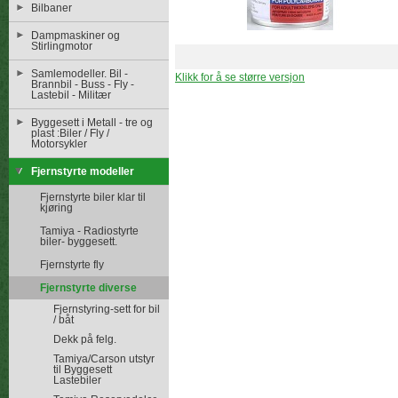
Bilbaner
Dampmaskiner og
Stirlingmotor
Samlemodeller. Bil -
Klikk for å se større versjon
Brannbil - Buss - Fly -
Lastebil - Militær
Byggesett i Metall - tre og
plast :Biler / Fly /
Motorsykler
Fjernstyrte modeller
Fjernstyrte biler klar til
kjøring
Tamiya - Radiostyrte
biler- byggesett.
Fjernstyrte fly
Fjernstyrte diverse
Fjernstyring-sett for bil
/ båt
Dekk på felg.
Tamiya/Carson utstyr
til Byggesett
Lastebiler