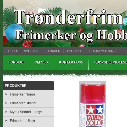
TILBUD
NYHETER
BILBANER
BYGGESETT
DAMPMASKINER
E
MYNTBREV
SAMLEMODELLER
TINNSTØPING
WARHAMMER
FORSIDE
OM OSS
KONTAKT OSS
KJØPSBETINGELS
PRODUKTER
Frimerker Norge
Frimerker Utland
Mynt / Seddel - utstyr
Frimerke - Utstyr