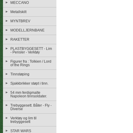
MECCANO
Metallskilt
MYNTBREV
MODELLJERNBANE
RAKETTER
PLASTBYGGESETT - Lim
- Pensler - Verktøy
Figurer fra : Tolkien / Lord
of the Rings
Tinnstøping
Sjakkbrikker støpt i tinn.
54 mm ferdigmalte
Napoleon tinnsoldater.
Trebyggesett. Båter - Fly -
Diverse
Verktøy og lim til
trebyggesett
STAR WARS