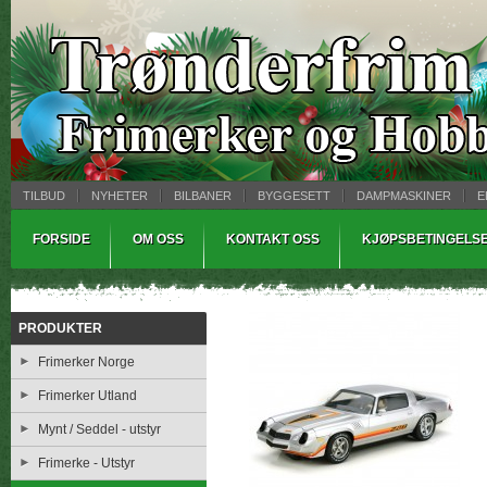
TILBUD
NYHETER
BILBANER
BYGGESETT
DAMPMASKINER
E
MYNTBREV
SAMLEMODELLER
TINNSTØPING
WARHAMMER
FORSIDE
OM OSS
KONTAKT OSS
KJØPSBETINGELS
PRODUKTER
Frimerker Norge
Frimerker Utland
Mynt / Seddel - utstyr
Frimerke - Utstyr