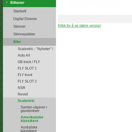
Bilbaner
Startsett
Digital Diverse
Klikk for å se større versjon
Skinner
Skinnepakker
Biler
Scalextric - "Nyheter" !
Auto Art
GB track / FLY
FLY SLOT 1
FLY truck
FLY SLOT 2
NSR
Revell
Scalextric
Samler-utgaver i
gavebokser
Amerikanske
klassikere
Australske
klassikere