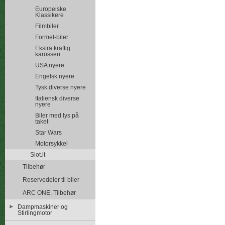
Europeiske
Klassikere
Filmbiler
Formel-biler
Ekstra kraftig
karosseri
USA nyere
Engelsk nyere
Tysk diverse nyere
Italiensk diverse
nyere
Biler med lys på
taket
Star Wars
Motorsykkel
Slot.it
Tilbehør
Reservedeler til biler
ARC ONE. Tilbehør
Dampmaskiner og
Stirlingmotor